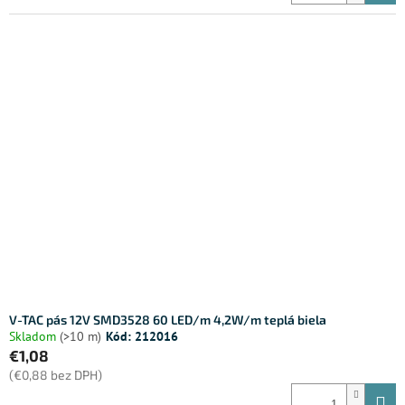
V-TAC pás 12V SMD3528 60 LED/m 4,2W/m teplá biela
Skladom
(>10 m)
Kód:
212016
€1,08
(€0,88 bez DPH)