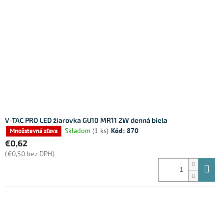
s
r
p
o
r
d
o
u
d
k
u
t
k
o
t
v
o
v
V-TAC PRO LED žiarovka GU10 MR11 2W denná biela
Skladom
(1 ks)
Kód:
870
Množstevná zľava
€0,62
(€0,50 bez DPH)