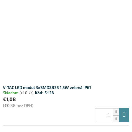
V-TAC LED modul 3xSMD2835 1,5W zelená IP67
Skladom
(>10 ks)
Kód:
5128
€1,08
(€0,88 bez DPH)