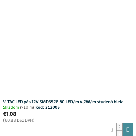
V-TAC LED pás 12V SMD3528 60 LED/m 4,2W/m studená biela
Skladom
(>10 m)
Kód:
212005
€1,08
(€0,88 bez DPH)