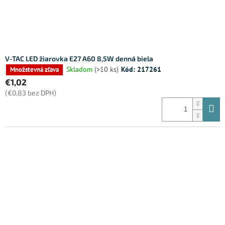
V-TAC LED žiarovka E27 A60 8,5W denná biela
Skladom
(>10 ks)
Kód:
217261
Množstevná zľava
€1,02
(€0,83 bez DPH)