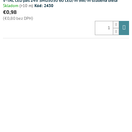
V-TAC LED pás 24V SMD5050 60 LED/m 9W/m studená biela
Skladom
(>10 m)
Kód:
2430
€0,98
(€0,80 bez DPH)