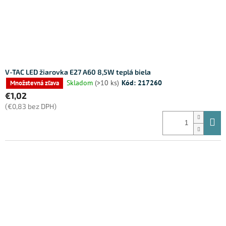
V-TAC LED žiarovka E27 A60 8,5W teplá biela
Skladom
(>10 ks)
Kód:
217260
Množstevná zľava
€1,02
(€0,83 bez DPH)