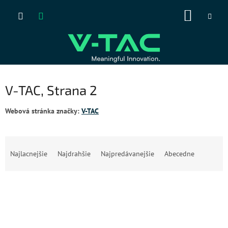
Prejsť
NÁKUP
na
obsah
KOŠÍK
V-TAC
, Strana 2
Webová stránka značky:
V-TAC
R
a
Najlacnejšie
Najdrahšie
Najpredávanejšie
Abecedne
d
e
V
n
ý
i
p
e
i
p