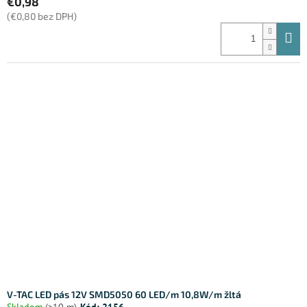
€0,98
(€0,80 bez DPH)
V-TAC LED pás 12V SMD5050 60 LED/m 10,8W/m žltá
Skladom
(>10 m)
Kód:
2156