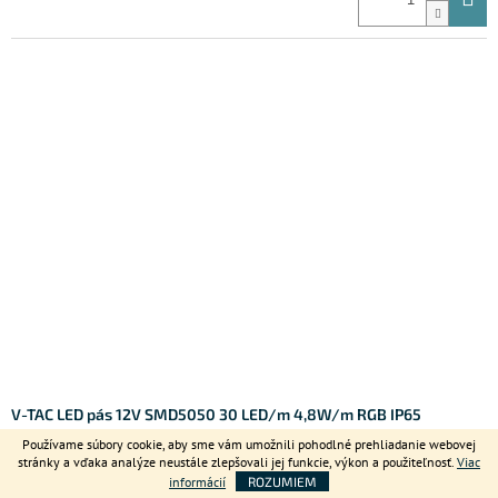
V-TAC LED pás 12V SMD5050 30 LED/m 4,8W/m RGB IP65
Skladom
(>10 m)
Kód:
2118
Používame súbory cookie, aby sme vám umožnili pohodlné prehliadanie webovej
€1,11
stránky a vďaka analýze neustále zlepšovali jej funkcie, výkon a použiteľnosť.
Viac
(€0,90 bez DPH)
informácií
ROZUMIEM