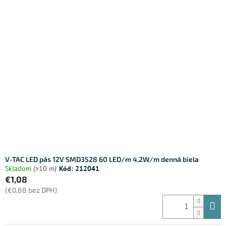
V-TAC LED pás 12V SMD3528 60 LED/m 4,2W/m denná biela
Skladom
(>10 m)
Kód:
212041
€1,08
(€0,88 bez DPH)