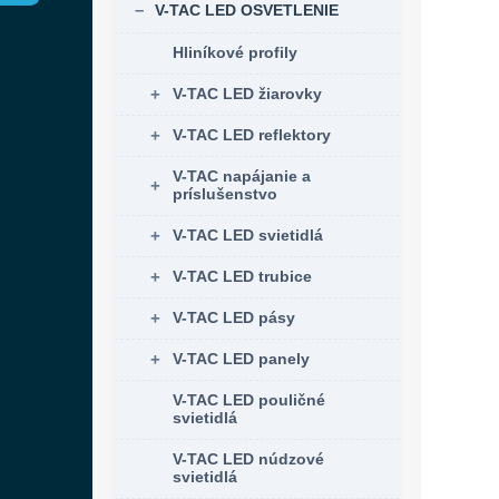
V-TAC LED OSVETLENIE
Hliníkové profily
V-TAC LED žiarovky
V-TAC LED reflektory
V-TAC napájanie a
príslušenstvo
V-TAC LED svietidlá
V-TAC LED trubice
V-TAC LED pásy
V-TAC LED panely
V-TAC LED pouličné
svietidlá
V-TAC LED núdzové
svietidlá