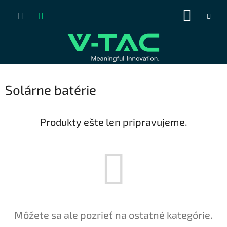
Prejsť
NÁKUP
na
obsah
KOŠÍK
Solárne batérie
Produkty ešte len pripravujeme.
Môžete sa ale pozrieť na ostatné kategórie.