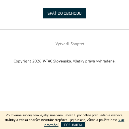
SPÄŤ DO OBCHODU
Z
á
Vytvoril Shoptet
p
ä
t
Copyright 2026
V-TAC Slovensko
. Všetky práva vyhradené.
i
e
Používame súbory cookie, aby sme vám umožnili pohodlné prehliadanie webovej
stránky a vďaka analýze neustále zlepšovali jej funkcie, výkon a použiteľnosť.
Viac
informácií
ROZUMIEM