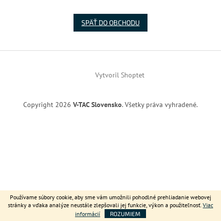
SPÄŤ DO OBCHODU
Z
á
Vytvoril Shoptet
p
ä
t
Copyright 2026
V-TAC Slovensko
. Všetky práva vyhradené.
i
e
Používame súbory cookie, aby sme vám umožnili pohodlné prehliadanie webovej
stránky a vďaka analýze neustále zlepšovali jej funkcie, výkon a použiteľnosť.
Viac
informácií
ROZUMIEM