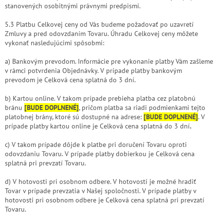
stanovených osobitnými právnymi predpismi.
5.3 Platbu Celkovej ceny od Vás budeme požadovať po uzavretí
Zmluvy a pred odovzdaním Tovaru. Úhradu Celkovej ceny môžete
vykonať nasledujúcimi spôsobmi:
a) Bankovým prevodom. Informácie pre vykonanie platby Vám zašleme
v rámci potvrdenia Objednávky. V prípade platby bankovým
prevodom je Celková cena splatná do 3 dní.
b) Kartou online. V takom prípade prebieha platba cez platobnú
bránu
[BUDE DOPLNENÉ]
, pričom platba sa riadi podmienkami tejto
platobnej brány, ktoré sú dostupné na adrese:
[BUDE DOPLNENÉ]
. V
prípade platby kartou online je Celková cena splatná do 3 dní
.
c) V takom prípade dôjde k platbe pri doručení Tovaru oproti
odovzdaniu Tovaru. V prípade platby dobierkou je Celková cena
splatná pri prevzatí Tovaru.
d) V hotovosti pri osobnom odbere. V hotovosti je možné hradiť
Tovar v prípade prevzatia v Našej spoločnosti. V prípade platby v
hotovosti pri osobnom odbere je Celková cena splatná pri prevzatí
Tovaru.