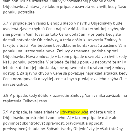
Vám ponuku na uzavretie Zmluvy v pozmenenej podobe oproti
Objednávke. Zmluva je v takom prípade uzavretá vo chvíli, kedy Našu
ponuku potvrdíte.
3.7 V prípade, že v rámci E-shopu alebo v návrhu Objednávky bude
uvedená zjavne chybná Cena najmä v dôsledku technickej chyby, nie
sme povinní Vám Tovar za túto Cenu dodať ani v prípade, kedy ste
dostali potvrdenie Objednávky, a teda došlo k uzavretiu Zmluvy. V
takejto situácii Vás budeme bezodkladne kontaktovať a zašleme Vám
ponuku na uzatvorenie novej Zmluvy v zmenenej podobe oproti
Objednávke. Nová Zmluva je v takom prípade uzavretá vo chvíli, kedy
Našu ponuku potvrdíte. V prípade, že Našu ponuku nepotvrdíte ani v
lehote 3 dní od jej odoslania, sme oprávnení od uzatvorenej Zmluvy
odstúpiť. Za zjavnú chybu v Cene sa považuje napríklad situácia, kedy
Cena nezodpovedá obvyklej cene u iných predajcov alebo chýba či je
navyše číslica.
3.8 V prípade, kedy dôjde k uzavretiu Zmluvy, Vám vzniká záväzok na
zaplatenie Celkovej ceny.
3.9 V prípade, že máte zriadený
Užívateľský účet
, môžete urobiť
Objednávku prostredníctvom neho. Aj v takom prípade máte ale
povinnosť skontrolovať správnosť, pravdivosť a úplnosť
predvyplnených údajov. Spôsob tvorby Objednávky je však totožný,