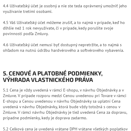
4.4 Užívateľský účet je osobný a nie ste teda oprávnený umožniť jeho
využívanie tretími osobami.
4.5 Váš Užívateľský účet môžeme zrušiť, a to najmä v prípade, keď ho
dlhšie než 1 rok nevyužívate, či v prípade, kedy porušíte svoje
povinnosti podľa Zmluvy.
4.6 Užívateľský účet nemusí byť dostupný nepretržite, a to najmä s
ohľadom na nutnú údržbu hardvérového a softvérového vybavenia.
5. CENOVÉ A PLATOBNÉ PODMIENKY
,
VÝHRADA VLASTNICKÉHO PRÁVA
5.1 Cena je vždy uvedená v rámci E-shopu, v návrhu Objednávky a v
Zmluve. V prípade rozporu medzi Cenou uvedenou pri Tovare v rámci
E-shopu a Cenou uvedenou v návrhu Objednávky sa uplatní Cena
uvedená v návrhu Objednávky, ktorá bude vždy totožná s cenou v
Zmluve. V rámci návrhu Objednávky je tiež uvedená Cena za dopravu,
prípadne podmienky, kedy je doprava zadarmo.
5.2 Celková cena je uvedená vrátane DPH vrátane všetkých poplatkov