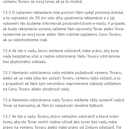
výmenu Tovaru za nový tovar, ak je to možné.
7.5.3 O vybavení reklamácie sme povinní Vám vydať písomný doklad,
a to najneskôr do 30 dní odo dňa uplatnenia reklamácie a o jej
vybavení Vás budeme informovať prostredníctvom e-mailu. V prípade,
ak bude reklamácia uznaná, zašleme Vám opravený Tovar alebo Tovar
vymeníme za nový tovar alebo Vám vrátime zaplatenú Cenu Tovaru,
ak sa nedohodneme inak.
7.5.4 Ak ide o vadu, ktorú môžeme odstrániť, máte právo, aby bola
vada bezplatne, včas a riadne odstránená. Vadu Tovaru odstránime
bez zbytočného odkladu.
7.5.5 Namiesto odstránenia vady môžete požadovať výmenu Tovaru,
alebo ak sa vada týka len súčasti Tovaru, výmenu tejto súčasti, a to
v prípadoch ak Nám tým nevzniknú neprimerané náklady vzhľadom
na Cenu Tovaru alebo závažnosť vady.
7.5.6 Namiesto odstránenia vady Tovaru môžeme vždy vymeniť vadný
Tovar za bezvadný, ak Vám to nespôsobí závažné ťažkosti.
7.5.7 Ak ide o vadu Tovaru, ktorú nemožno odstrániť a ktorá bráni
tomu, aby ste Tovar mohli riadne užívať ako tovar bez vady, máte
právo na výmenu Tovaru alebo máte právo od Zmluvy odstúpiť. Tie