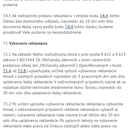
podania.
7.4.5 Ak nedoplníte podanú reklamáciu v zmysle bodu
7.4.4
. tohto
článku bez zbytočného odkladu, najneskôr do 10 dní odo dňa
doručenia Našej výzvy podľa bodu
7.4.4
tohto článku, budeme
považovať Vaše podanie za neopodstatnené.
7.5
Vybavenie reklamácie
7.5.1 Na základe Vášho rozhodnutia, ktoré z práv podľa § 622 a § 623
zákona č.40/1964 Zb. Občiansky zákonník v znení neskorších
predpisov (ďalej len „Občiansky zákonník“)
(špecifikovaných v bode
7.5.4
. až
7.5.8
.) uplatňujete, určíme spôsob vybavenia reklamácie
ihneď, v zložitých prípadoch najneskôr do 3 pracovných dní odo dňa
uplatnenia Vašej reklamácie. V odôvodnených prípadoch, najmä ak sa
vyžaduje zložité technické zhodnotenie stavu Tovaru, najneskôr do
30 dní odo dňa uplatnenia Vašej reklamácie.
7.5.2 Po určení spôsobu vybavenia reklamácie, reklamáciu vybavíme
ihneď, v odôvodnených prípadoch môžeme reklamáciu vybaviť aj
neskôr; vybavenie reklamácie však nesmie trvať dlhšie ako 30 dní
odo dňa uplatnenia reklamácie. Po uplynutí lehoty na vybavenie
reklamácie máte právo od Zmluvy odstúpiť alebo máte právo na