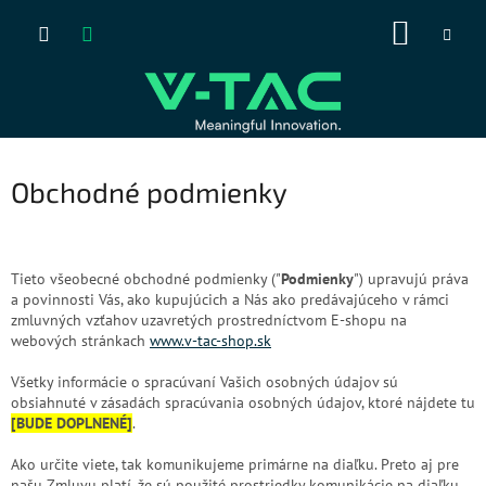
Prejsť
NÁKUP
na
obsah
KOŠÍK
Obchodné podmienky
Tieto všeobecné obchodné podmienky ("
Podmienky
") upravujú práva
a povinnosti Vás, ako kupujúcich a Nás ako predávajúceho v rámci
zmluvných vzťahov uzavretých prostredníctvom E-shopu na
webových stránkach
www.v-tac-shop.sk
Všetky informácie o spracúvaní Vašich osobných údajov sú
obsiahnuté v zásadách spracúvania osobných údajov, ktoré nájdete tu
[BUDE DOPLNENÉ]
.
Ako určite viete, tak komunikujeme primárne na diaľku. Preto aj pre
našu Zmluvu platí, že sú použité prostriedky komunikácie na diaľku,