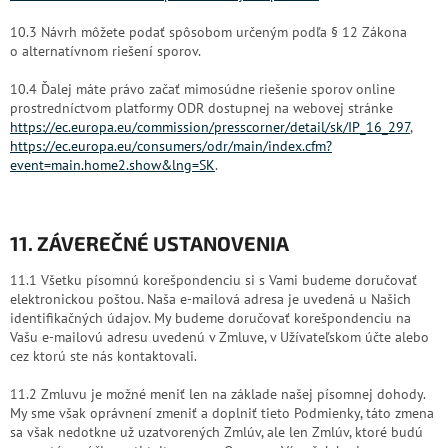
10.3 Návrh môžete podať spôsobom určeným podľa § 12 Zákona
o alternatívnom riešení sporov.
10.4 Ďalej máte právo začať mimosúdne riešenie sporov online
prostredníctvom platformy ODR dostupnej na webovej stránke
https://ec.europa.eu/commission/presscorner/detail/sk/IP_16_297
,
https://ec.europa.eu/consumers/odr/main/index.cfm?
event=main.home2.show&lng=SK
.
11. ZÁVEREČNÉ USTANOVENIA
11.1 Všetku písomnú korešpondenciu si s Vami budeme doručovať
elektronickou poštou. Naša e-mailová adresa je uvedená u Našich
identifikačných údajov. My budeme doručovať korešpondenciu na
Vašu e-mailovú adresu uvedenú v Zmluve, v Užívateľskom účte alebo
cez ktorú ste nás kontaktovali.
11.2 Zmluvu je možné meniť len na základe našej písomnej dohody.
My sme však oprávnení zmeniť a doplniť tieto Podmienky, táto zmena
sa však nedotkne už uzatvorených Zmlúv, ale len Zmlúv, ktoré budú