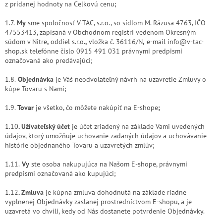
z pridanej hodnoty na Celkovú cenu;
1.7.
My
sme spoločnosť V-TAC, s.r.o., so sídlom M. Rázusa 4763, IČO
47553413, zapísaná v Obchodnom registri vedenom Okresným
súdom v Nitre
,
oddiel s.r.o.
,
vložka č. 36116/N
,
e-mail info@v-tac-
shop.sk telefónne číslo 0915 491 031 právnymi predpismi
označovaná ako predávajúci;
1.8.
Objednávka
je Váš neodvolateľný návrh na uzavretie Zmluvy o
kúpe Tovaru s Nami;
1.9.
Tovar
je všetko, čo môžete nakúpiť na E-shope
;
1.10
. Užívateľský účet
je účet zriadený na základe Vami uvedených
údajov, ktorý umožňuje uchovanie zadaných údajov a uchovávanie
histórie objednaného Tovaru a uzavretých zmlúv;
1.11.
Vy
ste osoba nakupujúca na Našom E-shope, právnymi
predpismi označovaná ako kupujúci;
1.12
. Zmluva
je kúpna zmluva dohodnutá na základe riadne
vyplnenej Objednávky zaslanej prostredníctvom E-shopu, a je
uzavretá vo chvíli, kedy od Nás dostanete potvrdenie Objednávky.