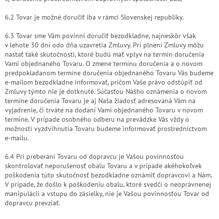
6.2 Tovar je možné doručiť iba v rámci Slovenskej republiky.
6.3 Tovar sme Vám povinní doručiť bezodkladne, najneskôr však
v lehote 30 dní odo dňa uzavretia Zmluvy. Pri plnení Zmluvy môžu
nastať také skutočnosti, ktoré budú mať vplyv na termín doručenia
Vami objednaného Tovaru. O zmene termínu doručenia a o novom
predpokladanom termíne doručenia objednaného Tovaru Vás budeme
e-mailom bezodkladne informovať, pričom Vaše právo odstúpiť od
Zmluvy týmto nie je dotknuté. Súčasťou Nášho oznámenia o novom
termíne doručenia Tovaru je aj Naša žiadosť adresovaná Vám na
vyjadrenie, či trváte na dodaní Vami objednaného Tovaru v novom
termíne. V prípade osobného odberu na prevádzke Vás vždy o
možnosti vyzdvihnutia Tovaru budeme informovať prostredníctvom
e-mailu.
6.4 Pri preberaní Tovaru od dopravcu je Vašou povinnosťou
skontrolovať neporušenosť obalu Tovaru a v prípade akéhokoľvek
poškodenia túto skutočnosť bezodkladne oznámiť dopravcovi a Nám.
V prípade, že došlo k poškodeniu obalu, ktoré svedčí o neoprávnenej
manipulácii a vstupu do zásielky, nie je Vašou povinnosťou Tovar od
dopravcu prevziať.