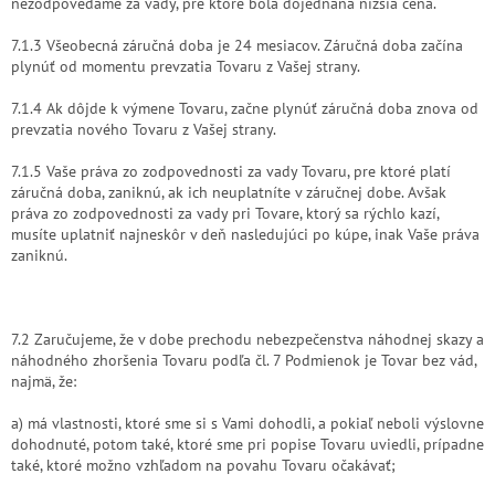
nezodpovedáme za vady, pre ktoré bola dojednaná nižšia cena.
7.1.3 Všeobecná záručná doba je 24 mesiacov. Záručná doba začína
plynúť od momentu prevzatia Tovaru z Vašej strany.
7.1.4 Ak dôjde k výmene Tovaru, začne plynúť záručná doba znova od
prevzatia nového Tovaru z Vašej strany.
7.1.5 Vaše práva zo zodpovednosti za vady Tovaru, pre ktoré platí
záručná doba, zaniknú, ak ich neuplatníte v záručnej dobe. Avšak
práva zo zodpovednosti za vady pri Tovare, ktorý sa rýchlo kazí,
musíte uplatniť najneskôr v deň nasledujúci po kúpe, inak Vaše práva
zaniknú.
7.2 Zaručujeme, že v dobe prechodu nebezpečenstva náhodnej skazy a
náhodného zhoršenia Tovaru podľa čl. 7 Podmienok je Tovar bez vád,
najmä, že:
a) má vlastnosti, ktoré sme si s Vami dohodli, a pokiaľ neboli výslovne
dohodnuté, potom také, ktoré sme pri popise Tovaru uviedli, prípadne
také, ktoré možno vzhľadom na povahu Tovaru očakávať;