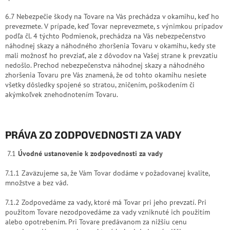
6.7 Nebezpečie škody na Tovare na Vás prechádza v okamihu, keď ho
prevezmete. V prípade, keď Tovar neprevezmete, s výnimkou prípadov
podľa čl.
4
týchto Podmienok, prechádza na Vás nebezpečenstvo
náhodnej skazy a náhodného zhoršenia Tovaru v okamihu, kedy ste
mali možnosť ho prevziať, ale z dôvodov na Vašej strane k prevzatiu
nedošlo. Prechod nebezpečenstva náhodnej skazy a náhodného
zhoršenia Tovaru pre Vás znamená, že od tohto okamihu nesiete
všetky dôsledky spojené so stratou, zničením, poškodením či
akýmkoľvek znehodnotením Tovaru.
PRÁVA ZO ZODPOVEDNOSTI ZA VADY
7.1
Úvodné ustanovenie k zodpovednosti za vady
7.1.1 Zaväzujeme sa, že Vám Tovar dodáme v požadovanej kvalite,
množstve a bez vád.
7.1.2 Zodpovedáme za vady, ktoré má Tovar pri jeho prevzatí. Pri
použitom Tovare nezodpovedáme za vady vzniknuté ich použitím
alebo opotrebením. Pri Tovare predávanom za nižšiu cenu