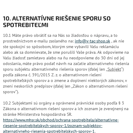
10. ALTERNATÍVNE RIEŠENIE SPORU SO
SPOTREBITEĽMI
10.1 Máte právo obrátiť sa na Nás so žiadosťou o nápravu, a to
prostredníctvom e-mailu zaslaného na:
info@v-tac-shop.sk
, ak nie
ste spokojní so spôsobom, ktorým sme vybavili Vašu reklamáciu
alebo ak sa domnievate, že sme porušili Vaše práva. Ak odpovieme na
Vašu žiadosť zamietavo alebo na ňu neodpovieme do 30 dní od jej
odoslania, máte právo podať návrh na začatie alternatívneho riešenia
sporu subjektu alternatívneho riešenia sporov (ďalej len „
Subjekt
“)
podľa zákona č. 391/2015 Z. z. o alternatívnom riešení
spotrebiteľských sporov a o zmene a doplnení niektorých zákonov, v
znení neskorších predpisov (ďalej len „Zákon o alternatívnom riešení
sporov“).
10.2 Subjektami sú orgány a oprávnené právnické osoby podľa § 3
Zákona o alternatívnom riešení sporov a ich zoznam je zverejnený na
stránke Ministerstva hospodárstva SR.
https://www.mhsr.sk/obchod/ochrana-spotrebitela/alternativne-
riesenie-spotrebitelskych-sporov-1/zoznam-subjektov-
alternativneho-riesenia-spotrebitelskych-sporov-1
.