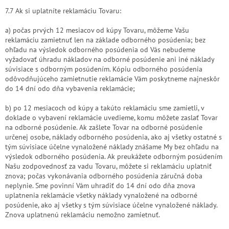
7.7 Ak si uplatníte reklamáciu Tovaru:
a) počas prvých 12 mesiacov od kúpy Tovaru, môžeme Vašu
reklamáciu zamietnuť len na základe odborného posúdenia; bez
ohľadu na výsledok odborného posúdenia od Vás nebudeme
vyžadovať úhradu nákladov na odborné posúdenie ani iné náklady
súvisiace s odborným posúdením. Kópiu odborného posúdenia
odôvodňujúceho zamietnutie reklamácie Vám poskytneme najneskôr
do 14 dní odo dňa vybavenia reklamácie;
b) po 12 mesiacoch od kúpy a takúto reklamáciu sme zamietli, v
doklade o vybavení reklamácie uvedieme, komu môžete zaslať Tovar
na odborné posúdenie. Ak zašlete Tovar na odborné posúdenie
určenej osobe, náklady odborného posúdenia, ako aj všetky ostatné s
tým súvisiace účelne vynaložené náklady znášame My bez ohľadu na
výsledok odborného posúdenia. Ak preukážete odborným posúdením
Našu zodpovednosť za vadu Tovaru, môžete si reklamáciu uplatniť
znova; počas vykonávania odborného posúdenia záručná doba
neplynie. Sme povinní Vám uhradiť do 14 dní odo dňa znova
uplatnenia reklamácie všetky náklady vynaložené na odborné
posúdenie, ako aj všetky s tým súvisiace účelne vynaložené náklady.
Znova uplatnenú reklamáciu nemožno zamietnuť.