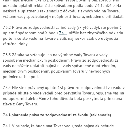
odkladu uplatniť reklamáciu spôsobom podľa bodu 7.4.1. nižšie. Na
neskoršie uplatnenú reklamáciu z dôvodu zjavných vád na Tovare,
vrátane vady spočívajúcej v neúplnosti Tovaru, nebudeme prihliadať.
7.3.2 Právo zo zodpovednosti za iné vady (skryté vady), ste povinný
uplatniť spôsobom podľa bodu
7.4.1
. nižšie bez zbytočného odkladu
po tom, čo ste vadu na Tovare zistili, najneskôr však do uplynutia
záručnej doby.
7.3.3 Záruka sa vzťahuje len na výrobné vady Tovaru a vady
spôsobené mechanickým poškodením. Právo zo zodpovednosti za
vady nemôžete uplatniť najmä na vady spôsobené opotrebením,
mechanickým poškodením, používaním Tovaru v nevhodných
podmienkach a pod.
7.3.4 Nie ste oprávnený uplatniť si právo zo zodpovednosti za vadu v
prípade, ak ste o vade vedeli pred prevzatím Tovaru, resp. sme Vás na
ňu upozornili alebo Vám z toho dôvodu bola poskytnutá primeraná
zľava z Ceny Tovaru.
7.4
Uplatnenie práva zo zodpovednosti za škodu (reklamácie)
7.4.1 V prípade, že bude mať Tovar vadu, teda najmä ak nebude