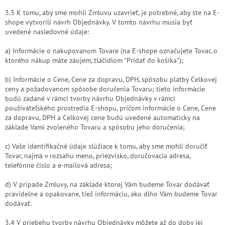
3.3 K tomu, aby sme mohli Zmluvu uzavrieť, je potrebné, aby ste na E-
shope vytvorili návrh Objednávky. V tomto návrhu musia byť
uvedené nasledovné údaje:
a) Informácie o nakupovanom Tovare (na E-shope označujete Tovar, o
ktorého nákup máte záujem, tlačidlom "Pridať do košíka");
b) Informácie o Cene, Cene za dopravu, DPH, spôsobu platby Celkovej
ceny a požadovanom spôsobe doručenia Tovaru; tieto informácie
budú zadané v rámci tvorby návrhu Objednávky v rámci
používateľského prostredia E-shopu, pričom informácie o Cene, Cene
za dopravu, DPH a Celkovej cene budú uvedené automaticky na
základe Vami zvoleného Tovaru a spôsobu jeho doručenia;
c) Vaše identifikačné údaje slúžiace k tomu, aby sme mohli doručiť
Tovar, najmä v rozsahu meno, priezvisko, doručovacia adresa,
telefónne číslo a e-mailová adresa;
d) V prípade Zmluvy, na základe ktorej Vám budeme Tovar dodávať
pravidelne a opakovane, tiež informáciu, ako dlho Vám budeme Tovar
dodávať.
3.4 V priebehu tvorby návrhu Objednávky môžete až do doby jej