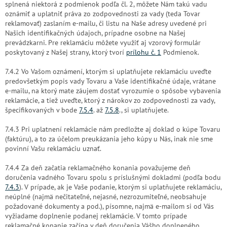
splnená niektorá z podmienok podľa čl. 2, môžete Nám takú vadu
oznámiť a uplatniť práva zo zodpovednosti za vady (teda Tovar
reklamovať) zaslaním e-mailu, či listu na Naše adresy uvedené pri
Našich identifikačných údajoch, prípadne osobne na Našej
prevádzkarni. Pre reklamáciu môžete využiť aj vzorový formulár
poskytovaný z Našej strany, ktorý tvorí
prílohu č. 1
Podmienok.
7.4.2 Vo Vašom oznámení, ktorým si uplatňujete reklamáciu uveďte
predovšetkým popis vady Tovaru a Vaše identifikačné údaje, vrátane
e-mailu, na ktorý mate záujem dostať vyrozumie o spôsobe vybavenia
reklamácie, a tiež uveďte, ktorý z nárokov zo zodpovednosti za vady,
špecifikovaných v bode
7.5.4
. až
7.5.8
., si uplatňujete.
7.4.3 Pri uplatnení reklamácie nám predložte aj doklad o kúpe Tovaru
(faktúru), a to za účelom preukázania jeho kúpy u Nás, inak nie sme
povinní Vašu reklamáciu uznať.
7.4.4 Za deň začatia reklamačného konania považujeme deň
doručenia vadného Tovaru spolu s príslušnými dokladmi (podľa bodu
7.4.3
). V prípade, ak je Vaše podanie, ktorým si uplatňujete reklamáciu,
neúplné (najmä nečitateľné, nejasné, nezrozumiteľné, neobsahuje
požadované dokumenty a pod.), písomne, najmä e-mailom si od Vás
vyžiadame doplnenie podanej reklamácie. V tomto prípade
reklamačné konanie začína v deň doručenia Vášho doplneného