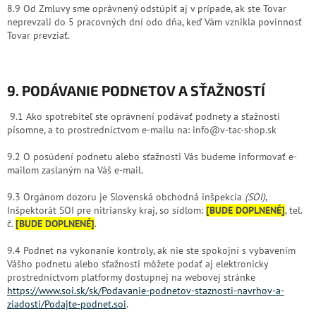
8.9 Od Zmluvy sme oprávnený odstúpiť aj v prípade, ak ste Tovar
neprevzali do 5 pracovných dní odo dňa, keď Vám vznikla povinnosť
Tovar prevziať.
9. PODÁVANIE PODNETOV A SŤAŽNOSTÍ
9.1 Ako spotrebiteľ ste oprávnení podávať podnety a sťažnosti
písomne, a to prostredníctvom e-mailu na: info@v-tac-shop.sk
9.2 O posúdení podnetu alebo sťažnosti Vás budeme informovať e-
mailom zaslaným na Váš e-mail.
9.3 Orgánom dozoru je Slovenská obchodná inšpekcia
(SOI)
,
Inšpektorát SOI pre nitriansky kraj, so sídlom:
[BUDE DOPLNENÉ]
, tel.
č.
[BUDE DOPLNENÉ]
.
9.4 Podnet na vykonanie kontroly, ak nie ste spokojní s vybavením
Vášho podnetu alebo sťažnosti môžete podať aj elektronicky
prostredníctvom platformy dostupnej na webovej stránke
https://www.soi.sk/sk/Podavanie-podnetov-staznosti-navrhov-a-
ziadosti/Podajte-podnet.soi
.