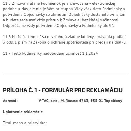
11.5 Zmluva vrátane Podmienok je archivovaná v elektronickej
podobe u Nás, ale nie je Vám prístupná. Vždy však tieto Podmienky a
potvrdenia Objednávky so zhrnutím Objednávky dostanete e-mailom
a budete teda mať vždy prístup k Zmluve aj bez Našej súčinnosti.
Odporúčame vždy potvrdenie Objednávky a Podmienky uložiť.
11.6 Na Našu činnosť sa nevzťahujú žiadne kódexy správania podľa §
3 ods. 1 písm. n) Zákona o ochrane spotrebiteľa pri predaji
na diaľku.
11.7 Tieto Podmienky nadobúdajú účinnosť 1.1.2024
PRÍLOHA Č. 1 -
FORMULÁR PRE REKLAMÁCIU
Adresát:
V-TAC, s.r.o., M. Rázusa 4763, 955 01 Topoľčany
Uplatnenie reklamácie
Titul, meno a priezvisko: