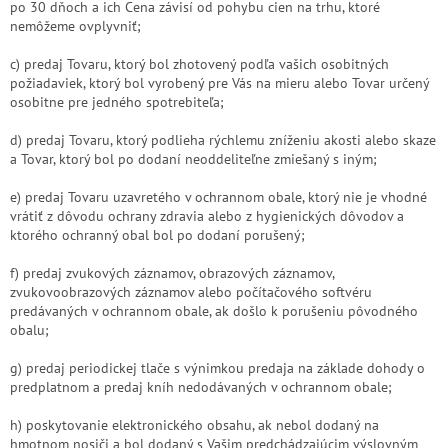
po 30 dňoch a ich Cena závisí od pohybu cien na trhu, ktoré
nemôžeme ovplyvniť;
c) predaj Tovaru, ktorý bol zhotovený podľa vašich osobitných
požiadaviek, ktorý bol vyrobený pre Vás na mieru alebo Tovar určený
osobitne pre jedného spotrebiteľa;
d) predaj Tovaru, ktorý podlieha rýchlemu zníženiu akosti alebo skaze
a Tovar, ktorý bol po dodaní neoddeliteľne zmiešaný s iným;
e) predaj Tovaru uzavretého v ochrannom
obale, ktorý nie je vhodné
vrátiť z dôvodu ochrany zdravia alebo z hygienických dôvodov a
ktorého ochranný obal bol po dodaní porušený;
f) predaj zvukových záznamov, obrazových záznamov,
zvukovoobrazových záznamov alebo počítačového softvéru
predávaných v ochrannom obale, ak došlo k porušeniu pôvodného
obalu;
g) predaj periodickej tlače s výnimkou predaja na základe dohody o
predplatnom a predaj kníh nedodávaných v ochrannom obale;
h) poskytovanie elektronického obsahu, ak nebol dodaný na
hmotnom nosiči a bol dodaný s Vašim predchádzajúcim výslovným