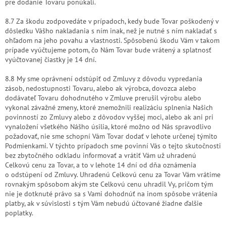
pre dodanie Tovaru ponúkali.
8.7 Za škodu zodpovedáte v prípadoch, kedy bude Tovar poškodený v
dôsledku Vášho nakladania s ním inak, než je nutné s ním nakladať s
ohľadom na jeho povahu a vlastnosti. Spôsobenú škodu Vám v takom
prípade vyúčtujeme potom, čo Nám Tovar bude vrátený a splatnosť
vyúčtovanej čiastky je 14 dní.
8.8 My sme oprávnení odstúpiť od Zmluvy z dôvodu vypredania
zásob, nedostupnosti Tovaru, alebo ak výrobca, dovozca alebo
dodávateľ Tovaru dohodnutého v Zmluve prerušil výrobu alebo
vykonal závažné zmeny, ktoré znemožnili realizáciu splnenia Našich
povinností zo Zmluvy alebo z dôvodov vyššej moci, alebo ak ani pri
vynaložení všetkého Nášho úsilia, ktoré možno od Nás spravodlivo
požadovať, nie sme schopní Vám Tovar dodať v lehote určenej týmito
Podmienkami. V týchto prípadoch sme povinní Vás o tejto skutočnosti
bez zbytočného odkladu informovať a vrátiť Vám už uhradenú
Celkovú cenu za Tovar, a to v lehote 14 dní od dňa oznámenia
o odstúpení od Zmluvy. Uhradenú Celkovú cenu za Tovar Vám vrátime
rovnakým spôsobom akým ste Celkovú cenu uhradil Vy, pričom tým
nie je dotknuté právo sa s Vami dohodnúť na inom spôsobe vrátenia
platby, ak v súvislosti s tým Vám nebudú účtované žiadne ďalšie
poplatky.