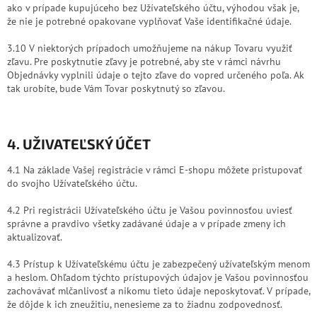
ako v prípade kupujúceho bez Užívateľského účtu, výhodou však je,
že nie je potrebné opakovane vyplňovať Vaše identifikačné údaje.
3.10 V niektorých prípadoch umožňujeme na nákup Tovaru využiť
zľavu. Pre poskytnutie zľavy je potrebné, aby ste v rámci návrhu
Objednávky vyplnili údaje o tejto zľave do vopred určeného poľa. Ak
tak urobíte, bude Vám Tovar poskytnutý so zľavou.
4. UŽIVATEĽSKÝ ÚČET
4.1 Na základe Vašej registrácie v rámci E-shopu môžete pristupovať
do svojho Užívateľského účtu.
4.2 Pri registrácii Užívateľského účtu je Vašou povinnosťou uviesť
správne a pravdivo všetky zadávané údaje a v prípade zmeny ich
aktualizovať.
4.3 Prístup k Užívateľskému účtu je zabezpečený užívateľským menom
a heslom. Ohľadom týchto prístupových údajov je Vašou povinnosťou
zachovávať mlčanlivosť a nikomu tieto údaje neposkytovať. V prípade,
že dôjde k ich zneužitiu, nenesieme za to žiadnu zodpovednosť.