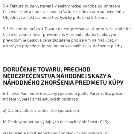
5.4 Faktúra bude vystavená v elektronickej podobe po uhradení
Celkovej ceny a bude zaslaná na Vašu e-mailovú adresu uvedenú v
Objednávke. Faktúra bude tiež fyzicky priložená k Tovaru.
5.5 Vlastnícke právo k Tovaru na Vás prechádza až potom, čo zaplatíte
Celkovú cenu a Tovar prevezmete. V prípade platby bankovým
prevodom je Celková cena zaplatená pripísaním na Náš účet, v
ostatných prípadoch je zaplatená v okamihu uskutočnenia platby.
DORUČENIE TOVARU
, PRECHOD
NEBEZPEČENSTVA NÁHODNEJ SKAZY A
NÁHODNÉHO ZHORŠENIA PREDMETU KÚPY
6.1 Tovar Vám bude doručený spôsobom podľa Vašej voľby, pričom
môžete vyberať z nasledujúcich možností:
a) Osobný odber v sídle našej spoločnosti;
b) Osobný odber na výdajných miestach spoločnosti GLS;
c) Doručenie prostredníctvom dopravných spoločností GLS,