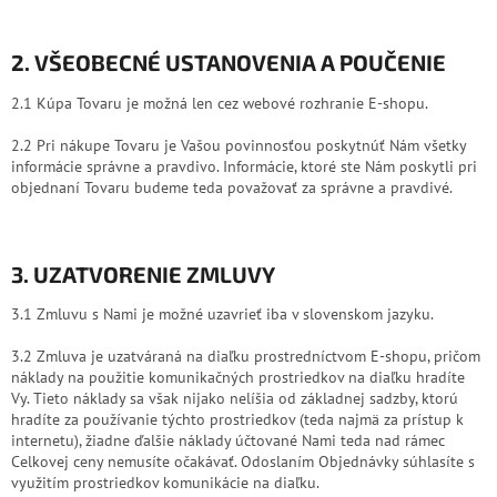
2. VŠEOBECNÉ USTANOVENIA A POUČENIE
2.1 Kúpa Tovaru je možná len cez webové rozhranie E-shopu.
2.2 Pri nákupe Tovaru je Vašou povinnosťou poskytnúť Nám všetky
informácie správne a pravdivo. Informácie, ktoré ste Nám poskytli pri
objednaní Tovaru budeme teda považovať za správne a pravdivé.
3. UZATVORENIE ZMLUVY
3.1 Zmluvu s Nami je možné uzavrieť iba v slovenskom jazyku.
3.2 Zmluva je uzatváraná na diaľku prostredníctvom E-shopu, pričom
náklady na použitie komunikačných prostriedkov na diaľku hradíte
Vy. Tieto náklady sa však nijako nelíšia od základnej sadzby, ktorú
hradíte za používanie týchto prostriedkov (teda najmä za prístup k
internetu), žiadne ďalšie náklady účtované Nami teda nad rámec
Celkovej ceny nemusíte očakávať. Odoslaním Objednávky súhlasíte s
využitím prostriedkov komunikácie na diaľku.