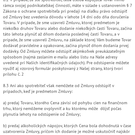
rámca svojej podnikateľskej činnosti, máte v súlade s ustanovením § 7
Zákona o ochrane spotrebiteľa pri predaji na diaľku právo odstúpiť
od Zmluvy bez uvedenia dôvodu v lehote 14 dní odo dňa doručenia
Tovaru. V prípade, že sme uzavreli Zmluvu, ktorej predmetom je
niekoľko druhov Tovaru alebo dodanie niekoľkých častí Tovaru, začína
táto lehota plynúť až dňom dodania poslednej časti Tovaru, a v
prípade, že sme uzavreli Zmluvu, na základe ktorej Vám budeme Tovar
dodávať pravidelne a opakovane, začína plynúť dňom dodania prvej
dodávky. Od Zmluvy môžete odstúpiť akýmkoľvek preukázateľným
spôsobom (najmä zaslaním e-mailu alebo listu na Naše adresy
uvedené pri Našich identifikačných údajoch). Pre odstúpenie môžete
využiť aj vzorový formulár poskytovaný z Našej strany, ktorý tvorí
prílohu č. 2
8.3 Ani ako spotrebiteľ však nemôžete od Zmluvy odstúpiť v
prípadoch, keď je predmetom Zmluvy:
a) predaj Tovaru, ktorého Cena závisí od pohybu cien na finančnom
trhu, ktorý nemôžeme ovplyvniť a ku ktorému
môže
dôjsť počas
plynutia lehoty na odstúpenie od Zmluvy;
b) predaj alkoholických nápojov, ktorých Cena bola dohodnutá v čase
uzatvorenia Zmluvy, pričom ich dodanie je možné uskutočniť najskôr