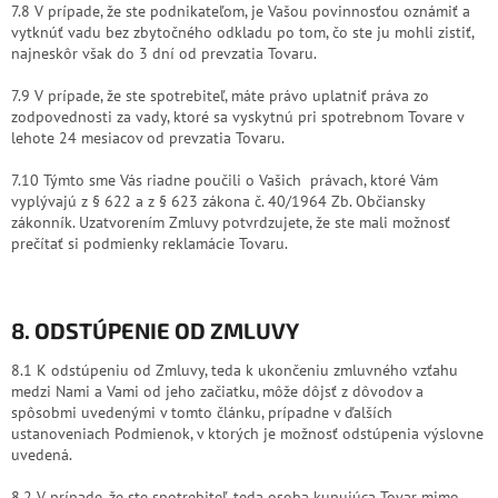
7.8 V prípade, že ste podnikateľom, je Vašou povinnosťou oznámiť a
vytknúť vadu bez zbytočného odkladu po tom, čo ste ju mohli zistiť,
najneskôr však do 3 dní od prevzatia Tovaru.
7.9 V prípade, že ste spotrebiteľ, máte právo uplatniť práva zo
zodpovednosti za vady, ktoré sa vyskytnú pri spotrebnom Tovare v
lehote 24 mesiacov od prevzatia Tovaru.
7.10 Týmto sme Vás riadne poučili o Vašich právach, ktoré Vám
vyplývajú z § 622 a z § 623 zákona č. 40/1964 Zb. Občiansky
zákonník. Uzatvorením Zmluvy potvrdzujete, že ste mali možnosť
prečítať si podmienky reklamácie Tovaru.
8. ODSTÚPENIE OD ZMLUVY
8.1 K odstúpeniu od Zmluvy, teda k ukončeniu zmluvného vzťahu
medzi Nami a Vami od jeho začiatku, môže dôjsť z dôvodov a
spôsobmi uvedenými v tomto článku, prípadne v ďalších
ustanoveniach Podmienok, v ktorých je možnosť odstúpenia výslovne
uvedená.
8.2 V prípade, že ste spotrebiteľ, teda osoba kupujúca Tovar mimo