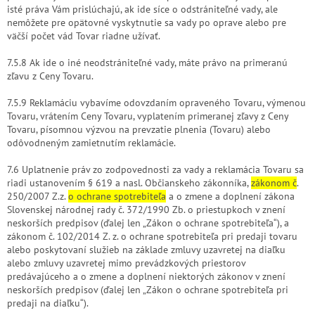
isté práva Vám prislúchajú, ak ide síce o odstrániteľné vady, ale
nemôžete pre opätovné vyskytnutie sa vady po oprave alebo pre
väčší počet vád Tovar riadne užívať.
7.5.8 Ak ide o iné neodstrániteľné vady, máte právo na primeranú
zľavu z Ceny Tovaru.
7.5.9 Reklamáciu vybavíme odovzdaním opraveného Tovaru, výmenou
Tovaru, vrátením Ceny Tovaru, vyplatením primeranej zľavy z Ceny
Tovaru, písomnou výzvou na prevzatie plnenia (Tovaru) alebo
odôvodneným zamietnutím reklamácie.
7.6 Uplatnenie práv zo zodpovednosti za vady a reklamácia Tovaru sa
riadi ustanovením § 619 a nasl. Občianskeho zákonníka,
zákonom č
.
250/2007 Z.z.
o ochrane spotrebiteľa
a o zmene a doplnení zákona
Slovenskej národnej rady č. 372/1990 Zb. o priestupkoch v znení
neskorších predpisov (ďalej len „Zákon o ochrane spotrebiteľa“), a
zákonom č. 102/2014 Z. z.
o ochrane spotrebiteľa pri predaji tovaru
alebo poskytovaní služieb na základe zmluvy uzavretej na diaľku
alebo zmluvy uzavretej mimo prevádzkových priestorov
predávajúceho a o zmene a doplnení niektorých zákonov v znení
neskorších predpisov (ďalej len „Zákon o ochrane spotrebiteľa pri
predaji na diaľku“).