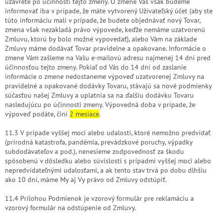
uzavreté po účinnosti tejto zmeny. O zmene Vás však budeme
informovať iba v prípade, že máte vytvorený Užívateľský účet (aby ste
túto informáciu mali v prípade, že budete objednávať nový Tovar,
zmena však nezakladá právo výpovede, keďže nemáme uzatvorenú
Zmluvu, ktorú by bolo možné vypovedať), alebo Vám na základe
Zmluvy máme dodávať Tovar pravidelne a opakovane. Informácie o
zmene Vám zašleme na Vašu e-mailovú adresu najmenej 14 dní pred
účinnosťou tejto zmeny. Pokiaľ od Vás do 14 dní od zaslanie
informácie o zmene nedostaneme výpoveď uzatvorenej Zmluvy na
pravidelné a opakované dodávky Tovaru, stávajú sa nové podmienky
súčasťou našej Zmluvy a uplatnia sa na ďalšiu dodávku Tovaru
nasledujúcu po účinnosti zmeny. Výpovedná doba v prípade, že
výpoveď podáte, činí
2 mesiace
.
11.3 V prípade vyššej moci alebo udalostí, ktoré nemožno predvídať
(prírodná katastrofa, pandémia, prevádzkové poruchy, výpadky
subdodávateľov a pod.), nenesieme zodpovednosť za škodu
spôsobenú v dôsledku alebo súvislosti s prípadmi vyššej moci alebo
nepredvídateľnými udalosťami, a ak tento stav trvá po dobu dlhšiu
ako 10 dní, máme My aj Vy právo od Zmluvy odstúpiť.
11.4 Prílohou Podmienok je vzorový formulár pre reklamáciu a
vzorový formulár na odstúpenie od Zmluvy.