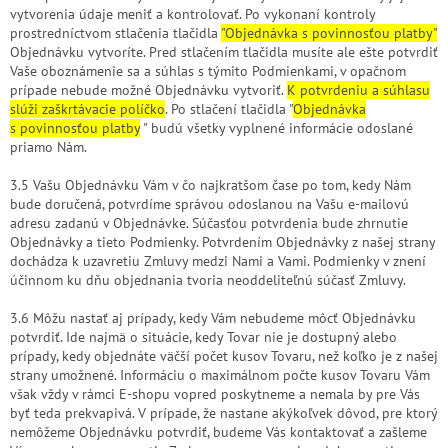
vytvorenia údaje meniť a kontrolovať. Po vykonaní kontroly
prostredníctvom stlačenia tlačidla
"Objednávka s povinnosťou platby"
Objednávku vytvoríte. Pred stlačením tlačidla musíte ale ešte potvrdiť
Vaše oboznámenie sa a súhlas s týmito Podmienkami, v opačnom
prípade nebude možné Objednávku vytvoriť.
K potvrdeniu a súhlasu
slúži zaškrtávacie políčko
. Po stlačení tlačidla "
Objednávka
s povinnosťou platby
" budú všetky vyplnené informácie odoslané
priamo Nám.
3.5 Vašu Objednávku Vám v čo najkratšom čase po tom, kedy Nám
bude doručená, potvrdíme správou odoslanou na Vašu e-mailovú
adresu zadanú v Objednávke. Súčasťou potvrdenia bude zhrnutie
Objednávky a tieto Podmienky. Potvrdením Objednávky z našej strany
dochádza k uzavretiu Zmluvy medzi Nami a Vami. Podmienky v znení
účinnom ku dňu objednania tvoria neoddeliteľnú súčasť Zmluvy.
3.6 Môžu nastať aj prípady, kedy Vám nebudeme môcť Objednávku
potvrdiť. Ide najmä o situácie, kedy Tovar nie je dostupný alebo
prípady, kedy objednáte väčší počet kusov Tovaru, než koľko je z našej
strany umožnené. Informáciu o maximálnom počte kusov Tovaru Vám
však vždy v rámci E-shopu vopred poskytneme a nemala by pre Vás
byť teda prekvapivá. V prípade, že nastane akýkoľvek dôvod, pre ktorý
nemôžeme Objednávku potvrdiť, budeme Vás kontaktovať a zašleme