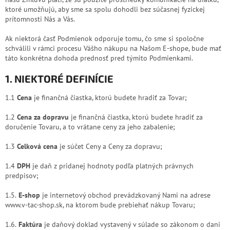
ktoré umožňujú, aby sme sa spolu dohodli bez súčasnej fyzickej
prítomnosti Nás a Vás.
Ak niektorá časť Podmienok odporuje tomu, čo sme si spoločne
schválili v rámci procesu Vášho nákupu na Našom E-shope, bude mať
táto konkrétna dohoda prednosť pred týmito Podmienkami.
1. NIEKTORÉ DEFINÍCIE
1.1
Cena
je finančná čiastka, ktorú budete hradiť za Tovar;
1.2
Cena za dopravu
je finančná čiastka, ktorú budete hradiť za
doručenie Tovaru, a to vrátane ceny za jeho zabalenie;
1.3
Celková cena
je súčet Ceny a Ceny za dopravu;
1.4
DPH
je daň z pridanej hodnoty podľa platných právnych
predpisov;
1.5.
E-shop
je internetový obchod prevádzkovaný Nami na adrese
www.v-tac-shop.sk, na ktorom bude prebiehať nákup Tovaru;
1.6.
Faktúra
je daňový doklad vystavený v súlade so zákonom o dani