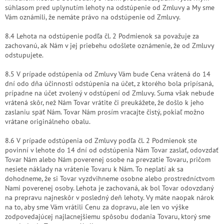
súhlasom pred uplynutím lehoty na odstúpenie od Zmluvy a My sme
Vám oznámili, že nemáte právo na odstúpenie od Zmluvy.
8.4 Lehota na odstúpenie podľa čl. 2 Podmienok sa považuje za
zachovanú, ak Nám v jej priebehu odošlete oznámenie, že od Zmluvy
odstupujete.
8.5 V prípade odstúpenia od Zmluvy Vám bude Cena vrátená do 14
dní odo dňa účinnosti odstúpenia na účet, z ktorého bola pripísaná,
prípadne na účet zvolený v odstúpení od Zmluvy. Suma však nebude
vrátená skôr, než Nám Tovar vrátite či preukážete, že došlo k jeho
zaslaniu späť Nám. Tovar Nám prosím vracajte čistý, pokiaľ možno
vrátane originálneho obalu.
8.6 V prípade odstúpenia od Zmluvy podľa čl. 2 Podmienok ste
povinní v lehote do 14 dní od odstúpenia Nám Tovar zaslať, odovzdať
Tovar Nám alebo Nám poverenej osobe na prevzatie Tovaru, pričom
nesiete náklady na vrátenie Tovaru k Nám. To neplatí ak sa
dohodneme, že si Tovar vyzdvihneme osobne alebo prostredníctvom
Nami poverenej osoby. Lehota je zachovaná, ak bol Tovar odovzdaný
na prepravu najneskôr v posledný deň lehoty. Vy máte naopak nárok
na to, aby sme Vám vrátili Cenu za dopravu, ale len vo výške
zodpovedajúcej najlacnejšiemu spôsobu dodania Tovaru, ktorý sme