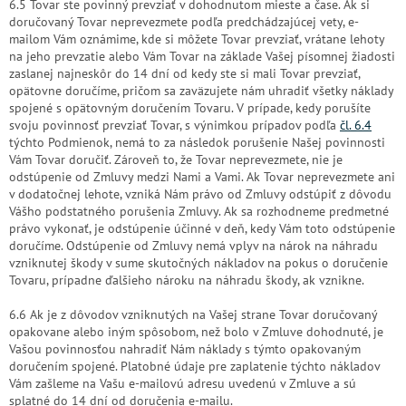
6.5 Tovar ste povinný prevziať v dohodnutom mieste a čase. Ak si
doručovaný Tovar neprevezmete podľa predchádzajúcej vety, e-
mailom Vám oznámime, kde si môžete Tovar prevziať, vrátane lehoty
na jeho prevzatie alebo Vám Tovar na základe Vašej písomnej žiadosti
zaslanej najneskôr do 14 dní od kedy ste si mali Tovar prevziať,
opätovne doručíme, pričom sa zaväzujete nám uhradiť všetky náklady
spojené s opätovným doručením Tovaru. V prípade, kedy porušíte
svoju povinnosť prevziať Tovar, s výnimkou prípadov podľa
čl. 6.4
týchto Podmienok, nemá to za následok porušenie Našej povinnosti
Vám Tovar doručiť. Zároveň to, že Tovar neprevezmete, nie je
odstúpenie od Zmluvy medzi Nami a Vami. Ak Tovar neprevezmete ani
v dodatočnej lehote, vzniká Nám právo od Zmluvy odstúpiť z dôvodu
Vášho podstatného porušenia Zmluvy. Ak sa rozhodneme predmetné
právo vykonať, je odstúpenie účinné v deň, kedy Vám toto odstúpenie
doručíme. Odstúpenie od Zmluvy nemá vplyv na nárok na náhradu
vzniknutej škody v sume skutočných nákladov na pokus o doručenie
Tovaru,
prípadne ďalšieho nároku na náhradu škody, ak vznikne.
6.6 Ak je z dôvodov vzniknutých na Vašej strane Tovar doručovaný
opakovane alebo iným spôsobom, než bolo v Zmluve dohodnuté, je
Vašou povinnosťou nahradiť Nám náklady s týmto opakovaným
doručením spojené. Platobné údaje pre zaplatenie týchto nákladov
Vám zašleme na Vašu e-mailovú adresu uvedenú v Zmluve a sú
splatné do 14 dní od doručenia e-mailu.