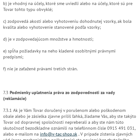
b) je vhodný na účely, ktoré sme uviedli alebo na účely, ktoré sú pre
Tovar tohto typu obvyklé;
c) zodpovedá akosti alebo vyhotoveniu dohodnutej vzorky, ak bola
kvalita alebo vyhotovenie stanovené podľa vzorky;
d) je v zodpovedajúcom množstve a hmotnosti;
e) spĺňa požiadavky na neho kladené osobitnými právnymi
predpismi;
f) nie je zaťažené právami tretích strán.
7.3
Podmienky uplatnenia práva zo zodpovednosti za vady
(reklamácie)
7.3.1 Ak je Vám Tovar doručený v porušenom alebo poškodenom
obale alebo je zásielka zjavne príliš ľahká, žiadame Vás, aby ste takýto
Tovar od dopravnej spoločnosti nepreberali a aby ste nám túto
skutočnosť bezodkladne oznámili na telefónnom čísle 0915 491 031,
alebo e-mailom na
info@v-tac-shop.sk
.
V prípade zistenia zjavných
vád (napr. mechanického poškodenia) ste povinný bez zbytočného