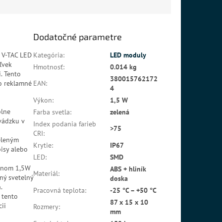
Dodatočné parametre
S V-TAC LED
Kategória
:
LED moduly
ľvek
Hmotnosť
:
0.014 kg
. Tento
380015762172
bo reklamné
EAN
:
4
Výkon
:
1,5 W
plne
Farba svetla
:
zelená
vádzku v
Index podania farieb
>75
CRI
:
eleným
Krytie
:
IP67
isy alebo
LED
:
SMD
onom 1,5W
ABS + hliník
Materiál
:
ný svetelný
doska
.
Pracovná teplota
:
-25 °C – +50 °C
 tento
87 x 15 x 10
cii
Rozmery
:
mm