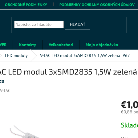
OBCHODNÉ PODMIENKY
PODMIENKY OCHRANY OSOBNÝCH ÚDAJOV
HĽADAŤ
WER
Kontakty
Veľkoobchod
Moja objednávka
LED moduly
V-TAC LED modul 3xSMD2835 1,5W zelená IP67
AC LED modul 3xSMD2835 1,5W zelená
28
V-TAC
€1,
€0,88 b
Jednotk
Skla
cena: