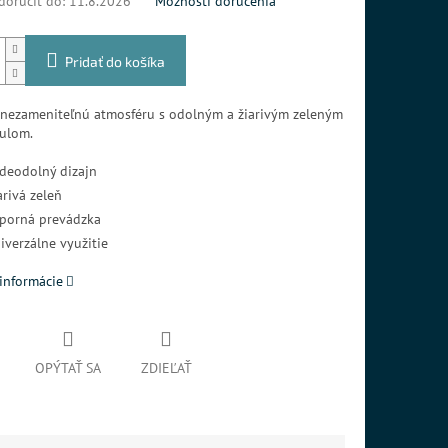
oručiť do:
11.8.2026
Možnosti doručenia
Pridať do košíka
 nezameniteľnú atmosféru s odolným a žiarivým zeleným
ulom.
deodolný dizajn
arivá zeleň
porná prevádzka
iverzálne využitie
informácie
OPÝTAŤ SA
ZDIEĽAŤ