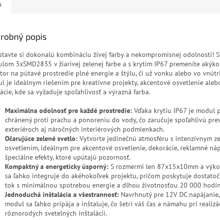
s
robný popis
stavte si dokonalú kombináciu živej farby a nekompromisnej odolnosti! 
lom 3xSMD2835 v žiarivej zelenej farbe a s krytím IP67 premeníte akýko
stor na pútavé prostredie plné energie a štýlu, či už vonku alebo vo vnútri
l je ideálnym riešením pre kreatívne projekty, akcentové osvetlenie ale
ácie, kde sa vyžaduje spoľahlivosť a výrazná farba.
Maximálna odolnosť pre každé prostredie:
Vďaka krytiu IP67 je modul 
chránený proti prachu a ponoreniu do vody, čo zaručuje spoľahlivú pre
exteriéroch aj náročných interiérových podmienkach.
Očarujúce zelené svetlo:
Vytvorte jedinečnú atmosféru s intenzívnym z
osvetlením, ideálnym pre akcentové osvetlenie, dekorácie, reklamné náp
špeciálne efekty, ktoré upútajú pozornosť.
Kompaktný a energeticky úsporný:
S rozmermi len 87x15x10mm a výk
sa ľahko integruje do akéhokoľvek projektu, pričom poskytuje dostatoč
tok s minimálnou spotrebou energie a dlhou životnosťou 20 000 hodín
Jednoduchá inštalácia a všestrannosť:
Navrhnutý pre 12V DC napájanie,
modul sa ľahko pripája a inštaluje, čo šetrí váš čas a námahu pri realizá
rôznorodých svetelných inštalácií.