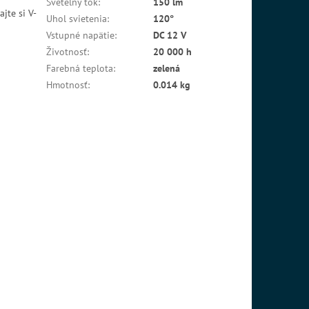
Svetelný tok
:
150 lm
jte si V-
Uhol svietenia
:
120°
Vstupné napätie
:
DC 12 V
Životnosť
:
20 000 h
Farebná teplota
:
zelená
Hmotnosť
:
0.014 kg