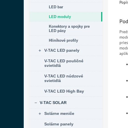
Popi
LED bar
LED moduly
Pod
Konektory a spojky pre
LED pásy
Pred
modu
Hliníkové profily
prie
modu
V-TAC LED panely
aplik
V-TAC LED pouličné
svietidlá
V-TAC LED núdzové
svietidlá
V-TAC LED High Bay
V-TAC SOLAR
Solárne meniče
Solárne panely