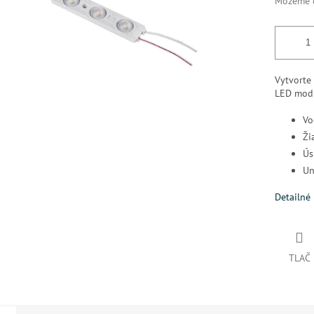
Môžeme d
Vytvorte
LED mod
Vo
Ži
Ús
Un
Detailné 
TLAČ