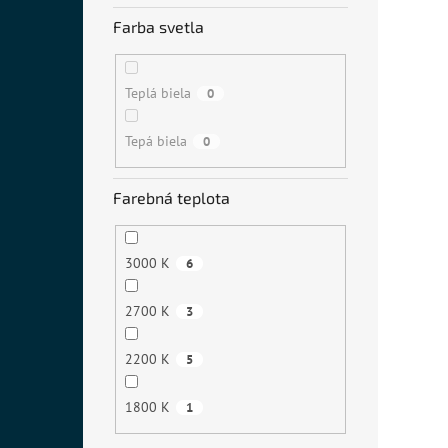
Farba svetla
Teplá biela
0
Tepá biela
0
Farebná teplota
3000 K
6
2700 K
3
2200 K
5
1800 K
1