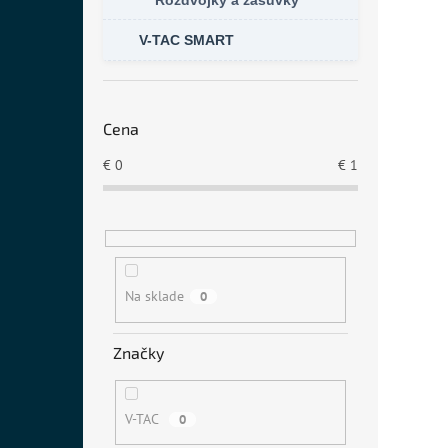
Rozdvojky a zásuvky
V-TAC SMART
Cena
€
0
€
1
Na sklade
0
Značky
V-TAC
0