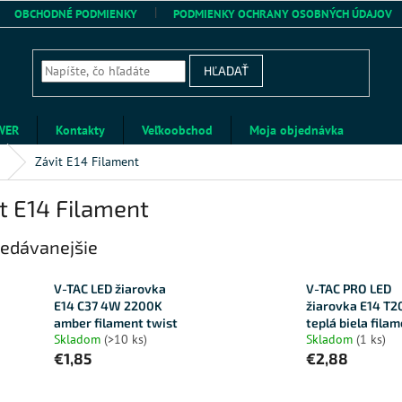
OBCHODNÉ PODMIENKY
PODMIENKY OCHRANY OSOBNÝCH ÚDAJOV
HĽADAŤ
WER
Kontakty
Veľkoobchod
Moja objednávka
Závit E14 Filament
t E14 Filament
edávanejšie
V-TAC LED žiarovka
V-TAC PRO LED
E14 C37 4W 2200K
žiarovka E14 T
amber filament twist
teplá biela fila
Skladom
(>10 ks)
Skladom
(1 ks)
€1,85
€2,88