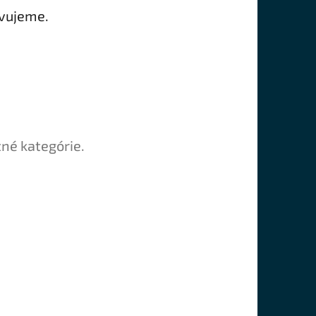
avujeme.
tné kategórie.