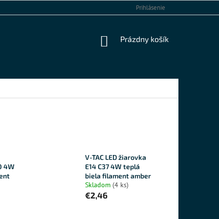
KONTAKTY
Prihlásenie
NÁKUPNÝ
Prázdny košík
KOŠÍK
V-TAC LED žiarovka
20 4W
E14 C37 4W teplá
ment
biela filament amber
Skladom
(4 ks)
€2,46