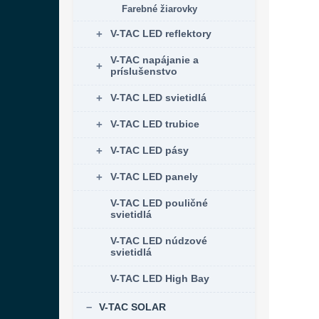
Farebné žiarovky
V-TAC LED reflektory
V-TAC napájanie a
príslušenstvo
V-TAC LED svietidlá
V-TAC LED trubice
V-TAC LED pásy
V-TAC LED panely
V-TAC LED pouličné
svietidlá
V-TAC LED núdzové
svietidlá
V-TAC LED High Bay
V-TAC SOLAR