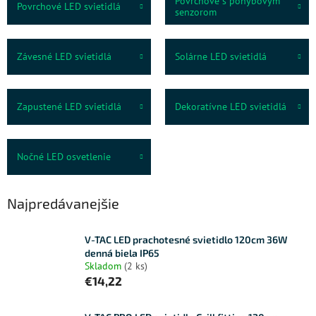
Povrchové s pohybovým
Povrchové LED svietidlá
senzorom
Závesné LED svietidlá
Solárne LED svietidlá
Zapustené LED svietidlá
Dekoratívne LED svietidlá
Nočné LED osvetlenie
Najpredávanejšie
V-TAC LED prachotesné svietidlo 120cm 36W
denná biela IP65
Skladom
(2 ks)
€14,22