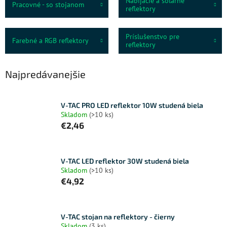
Nabíjacie a solárne
Pracovné - so stojanom
reflektory
Príslušenstvo pre
Farebné a RGB reflektory
reflektory
Najpredávanejšie
V-TAC PRO LED reflektor 10W studená biela
Skladom
(>10 ks)
€2,46
V-TAC LED reflektor 30W studená biela
Skladom
(>10 ks)
€4,92
V-TAC stojan na reflektory - čierny
Skladom
(3 ks)