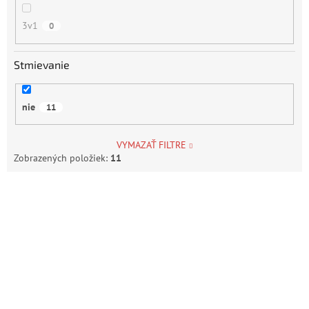
3v1
0
Stmievanie
nie
11
VYMAZAŤ FILTRE
Zobrazených položiek:
11
V
ý
p
i
s
p
r
o