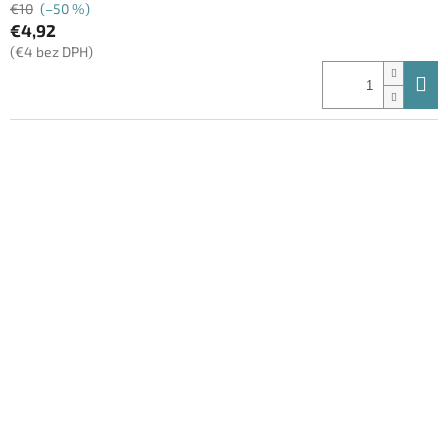
€10
(–50 %)
€4,92
(€4 bez DPH)