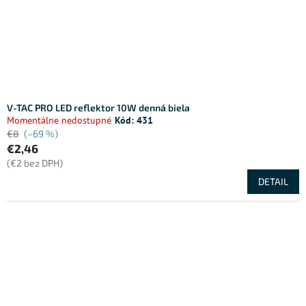
d
u
k
t
o
v
V-TAC PRO LED reflektor 10W denná biela
Momentálne nedostupné
Kód:
431
€8
(–69 %)
€2,46
(€2 bez DPH)
DETAIL