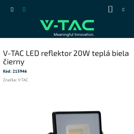
Prejsť
NÁKUP
na
obsah
KOŠÍK
V-TAC LED reflektor 20W teplá biela
čierny
Kód:
215946
Značka:
V-TAC