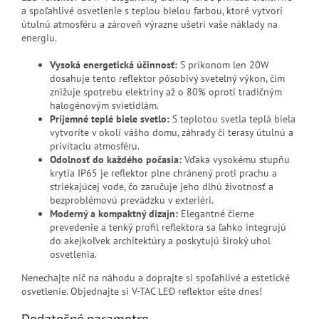
a spoľahlivé osvetlenie s teplou bielou farbou, ktoré vytvorí
útulnú atmosféru a zároveň výrazne ušetrí vaše náklady na
energiu.
Vysoká energetická účinnosť:
S príkonom len 20W
dosahuje tento reflektor pôsobivý svetelný výkon, čím
znižuje spotrebu elektriny až o 80% oproti tradičným
halogénovým svietidlám.
Príjemné teplé biele svetlo:
S teplotou svetla teplá biela
vytvoríte v okolí vášho domu, záhrady či terasy útulnú a
privítaciu atmosféru.
Odolnosť do každého počasia:
Vďaka vysokému stupňu
krytia IP65 je reflektor plne chránený proti prachu a
striekajúcej vode, čo zaručuje jeho dlhú životnosť a
bezproblémovú prevádzku v exteriéri.
Moderný a kompaktný dizajn:
Elegantné čierne
prevedenie a tenký profil reflektora sa ľahko integrujú
do akejkoľvek architektúry a poskytujú široký uhol
osvetlenia.
Nenechajte nič na náhodu a doprajte si spoľahlivé a estetické
osvetlenie. Objednajte si V-TAC LED reflektor ešte dnes!
Dodatočné parametre