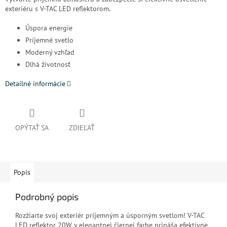
exteriéru s V-TAC LED reflektorom.
Úspora energie
Príjemné svetlo
Moderný vzhľad
Dlhá životnosť
Detailné informácie
OPÝTAŤ SA
ZDIEĽAŤ
Popis
Podrobný popis
Rozžiarte svoj exteriér príjemným a úsporným svetlom! V-TAC
LED reflektor 20W v elegantnej čiernej farbe prináša efektívne