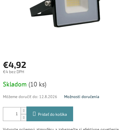
€4,92
€4 bez DPH
Jednotková
Skladom
(10 ks)
cena:
Môžeme doručiť do:
12.8.2026
Možnosti doručenia
Pridať do košíka
Vytvorte príjemnú atmosféru a zabezpečte si efektívne osvetlenie