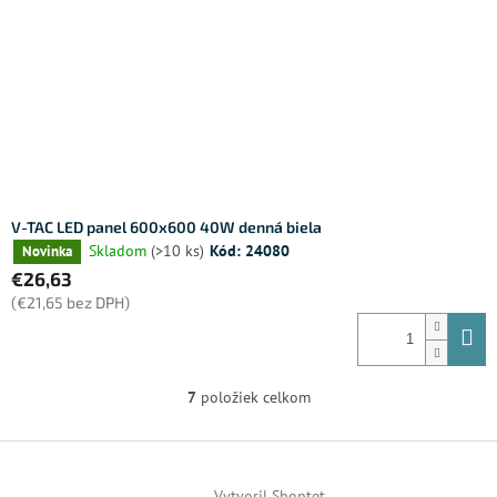
V-TAC LED panel 600x600 40W denná biela
Skladom
(>10 ks)
Kód:
24080
Novinka
€26,63
(€21,65 bez DPH)
7
položiek celkom
O
v
l
Z
á
á
d
Vytvoril Shoptet