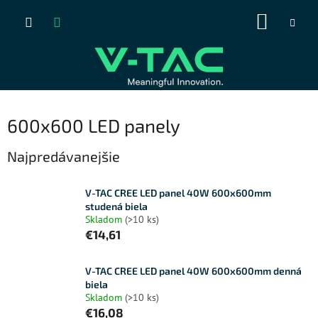
Prejsť
NÁKUP
na
obsah
KOŠÍK
600x600 LED panely
Najpredávanejšie
V-TAC CREE LED panel 40W 600x600mm
studená biela
Skladom
(>10 ks)
€14,61
V-TAC CREE LED panel 40W 600x600mm denná
biela
Skladom
(>10 ks)
€16,08