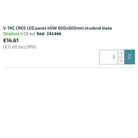
t
o
v
V-TAC CREE LED panel 40W 600x600mm studená biela
Skladom
(>10 ks)
Kód:
241466
€14,61
(€11,88 bez DPH)