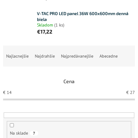
V-TAC PRO LED panel 36W 600x600mm denná
biela
Skladom
(1 ks)
€17,22
R
a
Najlacnejšie
Najdrahšie
Najpredávanejšie
Abecedne
d
e
n
Cena
i
e
€
14
€
27
p
r
o
d
u
k
Na sklade
7
t