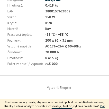
Hmotnosť
:
0.415 kg
EAN
:
3800157628532
Výkon
:
150 W
Krytie
:
IP20
Materiál
:
Kov
Pracovná teplota
:
-35 °C – +55 °C
Rozmery
:
200 x 62 x 31 mm
Vstupné napätie
:
AC 176–264 V, 50/60Hz
Životnosť
:
20 000 h
Hmotnosť
:
0.415 kg
Počet zapnutí / vypnutí
:
>15 000
Z
á
Vytvoril Shoptet
p
ä
t
Copyright 2026
V-TAC Slovensko
. Všetky práva vyhradené.
Používame súbory cookie, aby sme vám umožnili pohodlné prehliadanie webovej
i
stránky a vďaka analýze neustále zlepšovali jej funkcie, výkon a použiteľnosť.
Viac