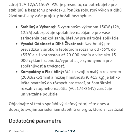
zdroj 12V 12,5A 150W IP20 je presne to, čo potrebujete pre
stabilnú a bezpečnú prevádzku. Ponúka robustný výkon a dlhú
životnosť, aby vaše projekty bežali bezchybne.
Stabilný a Výkonný:
S výstupným výkonom 150W (12V,
12.5A) zabezpečuje spoľahlivé napájanie pre vaše
zariadenia bez kolísania, ideálny pre náročné aplikácie.
Vysoká Odolnosť a Dlhá Životnosť:
Navrhnutý pre
prevádzku v širokom teplotnom rozsahu od -35°C do
+55°C a s životnosťou až 20 000 hodín a viac ako 15
000 cyklami zapnutia/vypnutia, je synonymom pre
spoľahlivosť a trvácnosť.
Kompaktný a Flexibilný:
Vďaka svojim malým rozmerom
(200x62x31mm) a nízkej hmotnosti (0.415 kg) je ľahko
inštalovateľný do rôznych prostredí, pričom široký
rozsah vstupného napätia (AC: 176-264V) zaručuje
univerzálne použitie.
Objednajte si tento spoľahlivý sieťový zdroj ešte dnes a
doprajte svojim zariadeniam stabilnú energiu, ktorú si zaslúžia!
Dodatočné parametre
Kategória
:
Zdroje 12V