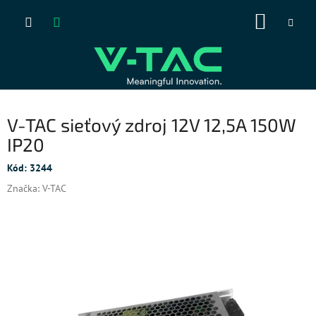
Prejsť
NÁKUP
na
obsah
KOŠÍK
V-TAC sieťový zdroj 12V 12,5A 150W
IP20
Kód:
3244
Značka:
V-TAC