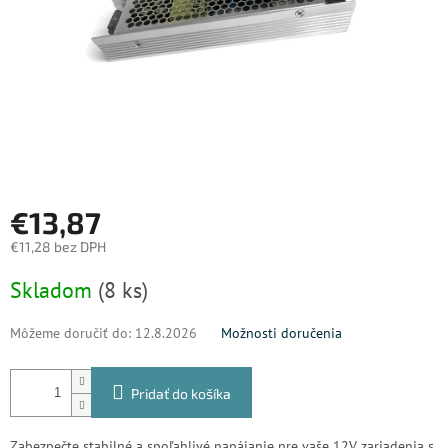
€13,87
€11,28 bez DPH
Jednotková
Skladom
(8 ks)
cena:
Môžeme doručiť do:
12.8.2026
Možnosti doručenia
Pridať do košíka
Zabezpečte stabilné a spoľahlivé napájanie pre vaše 12V zariadenia s