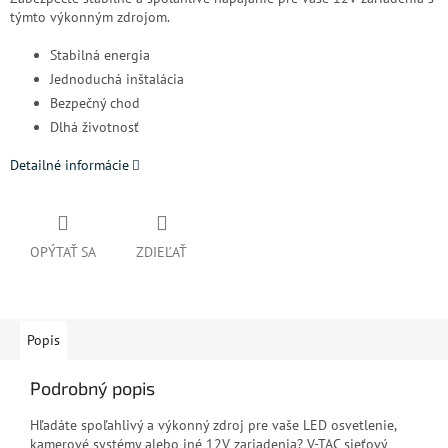
týmto výkonným zdrojom.
Stabilná energia
Jednoduchá inštalácia
Bezpečný chod
Dlhá životnosť
Detailné informácie
OPÝTAŤ SA
ZDIEĽAŤ
Popis
Podrobný popis
Hľadáte spoľahlivý a výkonný zdroj pre vaše LED osvetlenie,
kamerové systémy alebo iné 12V zariadenia? V-TAC sieťový