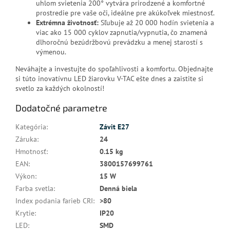
uhlom svietenia 200° vytvára prirodzené a komfortné
prostredie pre vaše oči, ideálne pre akúkoľvek miestnosť.
Extrémna životnosť:
Sľubuje až 20 000 hodín svietenia a
viac ako 15 000 cyklov zapnutia/vypnutia, čo znamená
dlhoročnú bezúdržbovú prevádzku a menej starostí s
výmenou.
Neváhajte a investujte do spoľahlivosti a komfortu. Objednajte
si túto inovatívnu LED žiarovku V-TAC ešte dnes a zaistite si
svetlo za každých okolností!
Dodatočné parametre
Kategória
:
Závit E27
Záruka
:
24
Hmotnosť
:
0.15 kg
EAN
:
3800157699761
Výkon
:
15 W
Farba svetla
:
Denná biela
Index podania farieb CRI
:
>80
Krytie
:
IP20
LED
:
SMD