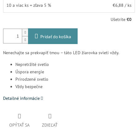
10 a viac ks = zľava 5 %
€6,88
/ ks
Ušetríte
€0
Pridať do košíka
Nenechajte sa prekvapiť tmou – táto LED žiarovka svieti vždy.
Nepretržité svetlo
Úspora energie
Prirodzené svetlo
Vždy bezpečne
Detailné informácie
OPÝTAŤ SA
ZDIEĽAŤ