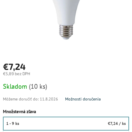
€7,24
€5,89 bez DPH
Jednotková
Skladom
(10 ks)
cena:
Môžeme doručiť do:
11.8.2026
Možnosti doručenia
Množstevná zľava
1 - 9 ks
€7,24
/ ks