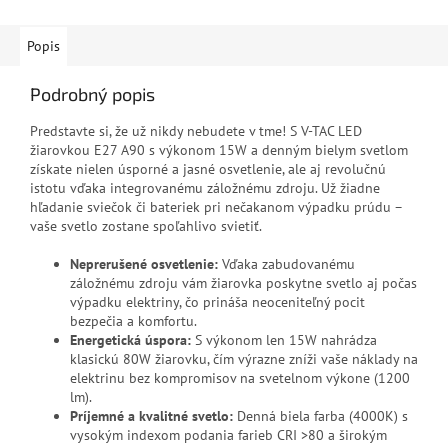
Popis
Podrobný popis
Predstavte si, že už nikdy nebudete v tme! S V-TAC LED
žiarovkou E27 A90 s výkonom 15W a denným bielym svetlom
získate nielen úsporné a jasné osvetlenie, ale aj revolučnú
istotu vďaka integrovanému záložnému zdroju. Už žiadne
hľadanie sviečok či bateriek pri nečakanom výpadku prúdu –
vaše svetlo zostane spoľahlivo svietiť.
Neprerušené osvetlenie:
Vďaka zabudovanému
záložnému zdroju vám žiarovka poskytne svetlo aj počas
výpadku elektriny, čo prináša neoceniteľný pocit
bezpečia a komfortu.
Energetická úspora:
S výkonom len 15W nahrádza
klasickú 80W žiarovku, čím výrazne zníži vaše náklady na
elektrinu bez kompromisov na svetelnom výkone (1200
lm).
Príjemné a kvalitné svetlo:
Denná biela farba (4000K) s
vysokým indexom podania farieb CRI >80 a širokým