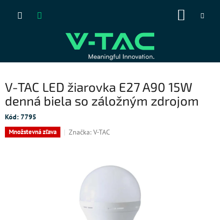
Prejsť
NÁKUP
na
obsah
KOŠÍK
V-TAC LED žiarovka E27 A90 15W
denná biela so záložným zdrojom
Kód:
7795
Značka:
V-TAC
Množstevná zľava