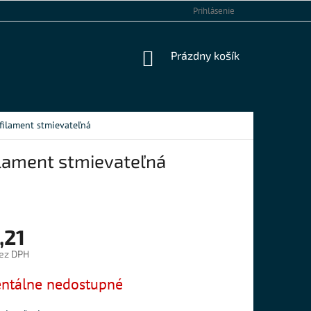
KONTAKTY
Prihlásenie
NÁKUPNÝ
Prázdny košík
KOŠÍK
ilament stmievateľná
lament stmievateľná
,21
ez DPH
ová
tálne nedostupné