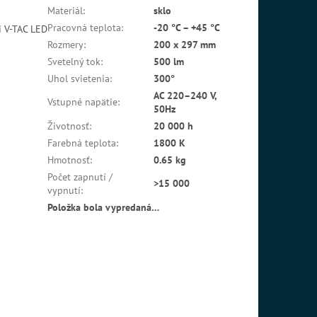
Materiál
:
sklo
Pracovná teplota
:
-20 °C – +45 °C
i V-TAC LED
Rozmery
:
200 x 297 mm
Svetelný tok
:
500 lm
Uhol svietenia
:
300°
AC 220–240 V,
Vstupné napätie
:
50Hz
Životnosť
:
20 000 h
Farebná teplota
:
1800 K
Hmotnosť
:
0.65 kg
Počet zapnutí /
>15 000
vypnutí
:
Položka bola vypredaná…