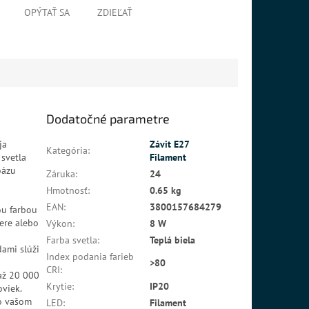
OPÝTAŤ SA
ZDIEĽAŤ
Dodatočné parametre
ja
Závit E27
Kategória
:
 svetla
Filament
oázu
Záruka
:
24
Hmotnosť
:
0.65 kg
EAN
:
3800157684279
ou farbou
čere alebo
Výkon
:
8 W
Farba svetla
:
Teplá biela
ami slúži
Index podania farieb
>80
CRI
:
až 20 000
Krytie
:
IP20
oviek.
vo vašom
LED
:
Filament