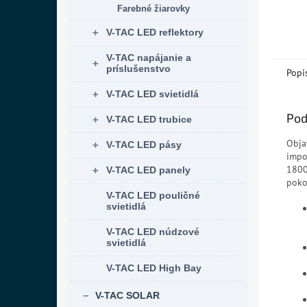
Farebné žiarovky
V-TAC LED reflektory
V-TAC napájanie a
príslušenstvo
Popi
V-TAC LED svietidlá
Pod
V-TAC LED trubice
Obja
V-TAC LED pásy
impo
1800
V-TAC LED panely
poko
V-TAC LED pouličné
svietidlá
V-TAC LED núdzové
svietidlá
V-TAC LED High Bay
V-TAC SOLAR