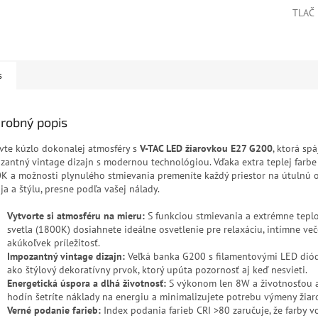
TLAČ
s
robný popis
vte kúzlo dokonalej atmosféry s
V-TAC LED žiarovkou E27 G200
, ktorá spá
zantný vintage dizajn s modernou technológiou. Vďaka extra teplej farbe
K a možnosti plynulého stmievania premeníte každý priestor na útulnú 
ja a štýlu, presne podľa vašej nálady.
Vytvorte si atmosféru na mieru:
S funkciou stmievania a extrémne tepl
svetla (1800K) dosiahnete ideálne osvetlenie pre relaxáciu, intímne ve
akúkoľvek príležitosť.
Impozantný vintage dizajn:
Veľká banka G200 s filamentovými LED diód
ako štýlový dekoratívny prvok, ktorý upúta pozornosť aj keď nesvieti.
Energetická úspora a dlhá životnosť:
S výkonom len 8W a životnosťou 
hodín šetríte náklady na energiu a minimalizujete potrebu výmeny žiar
Verné podanie farieb:
Index podania farieb CRI >80 zaručuje, že farby 