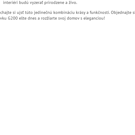
interiéri budú vyzerať prirodzene a živo.
chajte si ujsť túto jedinečnú kombináciu krásy a funkčnosti. Objednajte s
ovku G200 ešte dnes a rozžiarte svoj domov s eleganciou!