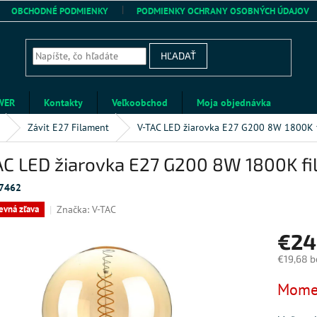
OBCHODNÉ PODMIENKY
PODMIENKY OCHRANY OSOBNÝCH ÚDAJOV
HĽADAŤ
WER
Kontakty
Veľkoobchod
Moja objednávka
Závit E27 Filament
V-TAC LED žiarovka E27 G200 8W 1800K f
AC LED žiarovka E27 G200 8W 1800K fi
7462
Značka:
V-TAC
evná zľava
€24
€19,68 b
Jednotk
Momen
cena: