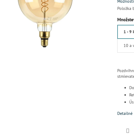
Možnosti
Položka 
Množstev
1 - 9 
10 a 
Pozdvihn
stmievat
Do
Re
Ús
Detailné 