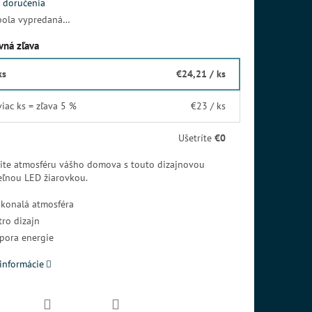
 doručenia
bola vypredaná…
ná zľava
ks
€24,21
/ ks
viac ks = zľava 5 %
€23
/ ks
Ušetríte
€0
ite atmosféru vášho domova s touto dizajnovou
eľnou LED žiarovkou.
konalá atmosféra
tro dizajn
pora energie
informácie