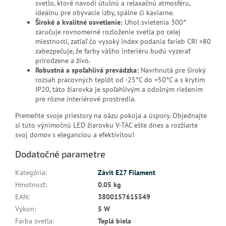
svetlo, ktoré navodí útulnú a relaxačnú atmosféru,
ideálnu pre obývacie izby, spálne či kaviarne.
Široké a kvalitné osvetlenie:
Uhol svietenia 300°
zaručuje rovnomerné rozloženie svetla po celej
miestnosti, zatiaľ čo vysoký index podania farieb CRI >80
zabezpečuje, že farby vášho interiéru budú vyzerať
prirodzene a živo.
Robustná a spoľahlivá prevádzka:
Navrhnutá pre široký
rozsah pracovných teplôt od -25°C do +50°C a s krytím
IP20, táto žiarovka je spoľahlivým a odolným riešením
pre rôzne interiérové prostredia.
Premeňte svoje priestory na oázu pokoja a úspory. Objednajte
si túto výnimočnú LED žiarovku V-TAC ešte dnes a rozžiarte
svoj domov s eleganciou a efektivitou!
Dodatočné parametre
Kategória
:
Závit E27 Filament
Hmotnosť
:
0.05 kg
EAN
:
3800157615549
Výkon
:
5 W
Farba svetla
:
Teplá biela