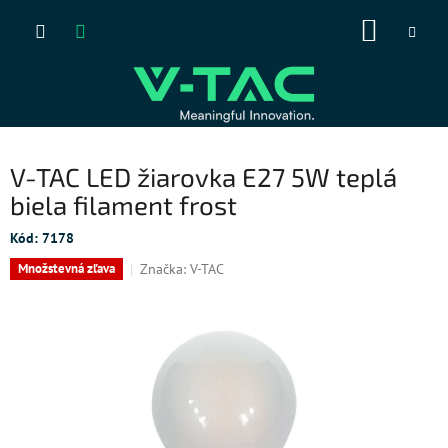
Prejsť
NÁKUP
na
obsah
KOŠÍK
V-TAC LED žiarovka E27 5W teplá
biela filament frost
Kód:
7178
Značka:
V-TAC
Množstevná zľava