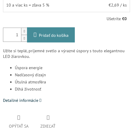
10 a viac ks = zľava 5 %
€2,69
/ ks
Ušetríte
€0
Pridať do košíka
Užite si teplé, príjemné svetlo a výrazné úspory s touto elegantnou
LED žiarovkou.
Úspora energie
Nadčasový dizajn
Útulná atmosféra
Dlhá životnosť
Detailné informácie
OPÝTAŤ SA
ZDIEĽAŤ