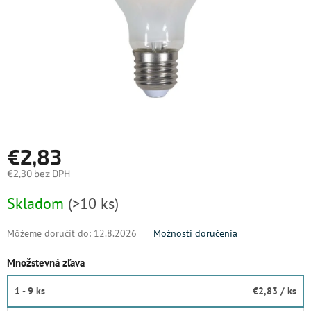
€2,83
€2,30 bez DPH
Jednotková
Skladom
(>10 ks)
cena:
Môžeme doručiť do:
12.8.2026
Možnosti doručenia
Množstevná zľava
1 - 9 ks
€2,83
/ ks