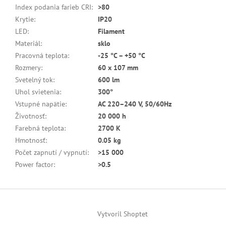
Index podania farieb CRI
:
>80
Krytie
:
IP20
LED
:
Filament
Materiál
:
sklo
Pracovná teplota
:
-25 °C – +50 °C
Rozmery
:
60 x 107 mm
Svetelný tok
:
600 lm
Uhol svietenia
:
300°
Vstupné napätie
:
AC 220–240 V, 50/60Hz
Životnosť
:
20 000 h
Farebná teplota
:
2700 K
Hmotnosť
:
0.05 kg
Počet zapnutí / vypnutí
:
>15 000
Power factor
:
>0.5
Z
á
Vytvoril Shoptet
p