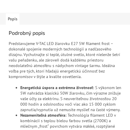
Popis
Podrobný popis
Predstavujeme V-TAC LED žiarovku E27 5W filament frost –
dokonalé spojenie moderných technológií a nadčasového
dizajnu. Vychutnajte si teplé, útulné svetlo, ktoré nielenže šetrí
vašu peňaženku, ale zároveň dodá každému priestoru
neodolateľnú atmosféru s nádychom vintage šarmu. Ideálna
voľba pre tých, ktorí hľadajú energetickú účinnosť bez
kompromisov v štýle a kvalite osvetlenia.
Energetická úspora a extrémna životnosť:
S výkonom len
5W nahrádza klasickú 50W žiarovku, čím výrazne znižuje
vaše účty za elektrinu. S neuveriteľnou životnosťou 20
000 hodín a odolnosťou voči viac ako 15 000 cyklom
zapnutia/vypnutia už nemusíte myslieť na časté výmeny.
Nezameniteľná atmosféra:
Technológia filament LED v
kombinácii s teplou bielou farbou svetla (2700K) a
mliečnym „frost“ povrchom vytvára mäkké, rozptýlené