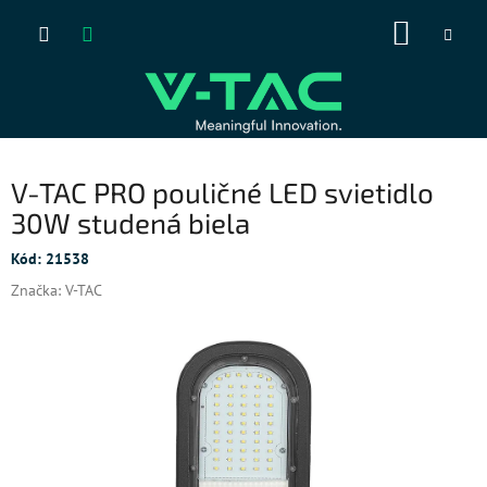
Prejsť
NÁKUP
na
obsah
KOŠÍK
V-TAC PRO pouličné LED svietidlo
30W studená biela
Kód:
21538
Značka:
V-TAC