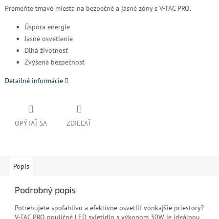
Premeňte tmavé miesta na bezpečné a jasné zóny s V-TAC PRO.
Úspora energie
Jasné osvetlenie
Dlhá životnosť
Zvýšená bezpečnosť
Detailné informácie
OPÝTAŤ SA
ZDIEĽAŤ
Popis
Podrobný popis
Potrebujete spoľahlivo a efektívne osvetliť vonkajšie priestory?
V-TAC PRO pouličné LED svietidlo s výkonom 30W je ideálnou