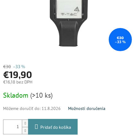
€30
–33 %
€30
–33 %
€19,90
€16,18 bez DPH
Jednotková
Skladom
(>10 ks)
cena:
Môžeme doručiť do:
11.8.2026
Možnosti doručenia
Pridať do košíka