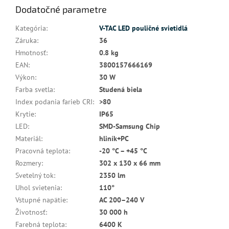
Dodatočné parametre
Kategória
:
V-TAC LED pouličné svietidlá
Záruka
:
36
Hmotnosť
:
0.8 kg
EAN
:
3800157666169
Výkon
:
30 W
Farba svetla
:
Studená biela
Index podania farieb CRI
:
>80
Krytie
:
IP65
LED
:
SMD-Samsung Chip
Materiál
:
hliník+PC
Pracovná teplota
:
-20 °C – +45 °C
Rozmery
:
302 x 130 x 66 mm
Svetelný tok
:
2350 lm
Uhol svietenia
:
110°
Vstupné napätie
:
AC 200–240 V
Životnosť
:
30 000 h
Farebná teplota
:
6400 K