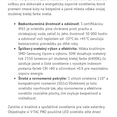
voľbou pre dokonalé a energeticky úsporné osvetlenie, ktoré
premení tmavé kúty na bezpečné a jasné miesta vďaka svojej
studenej bielej farbe svetla.
Bezkonkurenčná životnosť a odolnosť:
S certifikáciou
IP65 je svietidlo plne chránené proti prachu a
striekajúcej vode, zatiaľ čo jeho životnosť 30 000 hodín
a odolnosť voči teplotám od -20°C do +45°C zaručujú
bezstarostnú prevádzku po dlhé roky.
Špičkový svetelný výkon a efektivita:
Vďaka kvalitným
SMD-Samsung čipom a výkonu 30W dosahuje svetelný
tok 2350 lúmenov pri studenej bielej farbe (6400K), čo
zaisťuje jasné a čisté osvetlenie s vysokým indexom
podania farieb CRI >80 a účinníkom >0.9 pre maximálnu
úsporu energie.
Široké a rovnomerné pokrytie:
S uhlom svietenia 110° a
kompaktnými rozmermi (302x130x66mm) je toto
svietidlo navrhnuté tak, aby rovnomerne a efektívne
osvetlilo rozsiahle plochy, čím zvyšuje bezpečnosť a
viditeľnosť.
Zaistite si kvalitné a spoľahlivé osvetlenie pre vaše exteriéry.
Objednajte si V-TAC PRO pouličné LED svietidlo ešte dnes!