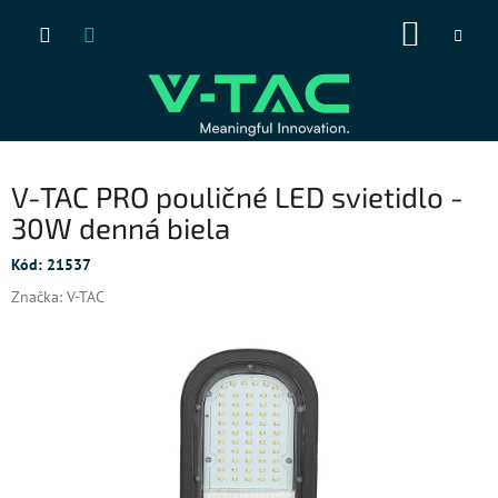
Prejsť
NÁKUP
na
obsah
KOŠÍK
V-TAC PRO pouličné LED svietidlo -
30W denná biela
Kód:
21537
Značka:
V-TAC