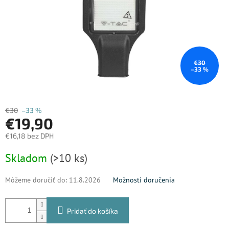
€30
–33 %
€30
–33 %
€19,90
€16,18 bez DPH
Jednotková
Skladom
(>10 ks)
cena:
Môžeme doručiť do:
11.8.2026
Možnosti doručenia
Pridať do košíka