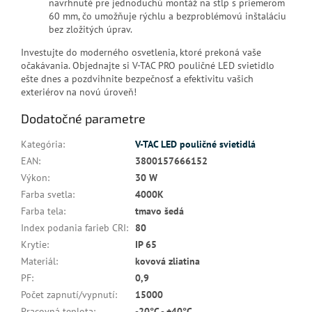
navrhnuté pre jednoduchú montáž na stĺp s priemerom
60 mm, čo umožňuje rýchlu a bezproblémovú inštaláciu
bez zložitých úprav.
Investujte do moderného osvetlenia, ktoré prekoná vaše
očakávania. Objednajte si V-TAC PRO pouličné LED svietidlo
ešte dnes a pozdvihnite bezpečnosť a efektivitu vašich
exteriérov na novú úroveň!
Dodatočné parametre
Kategória
:
V-TAC LED pouličné svietidlá
EAN
:
3800157666152
Výkon
:
30 W
Farba svetla
:
4000K
Farba tela
:
tmavo šedá
Index podania farieb CRI
:
80
Krytie
:
IP 65
Materiál
:
kovová zliatina
PF
:
0,9
Počet zapnutí/vypnutí
:
15000
Pracovná teplota
:
-20°C - +40°C