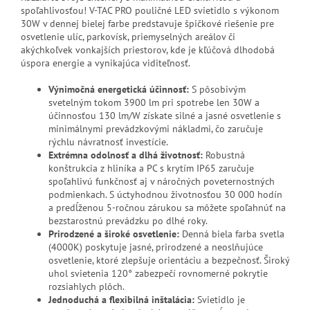
spoľahlivosťou! V-TAC PRO pouličné LED svietidlo s výkonom
30W v dennej bielej farbe predstavuje špičkové riešenie pre
osvetlenie ulíc, parkovísk, priemyselných areálov či
akýchkoľvek vonkajších priestorov, kde je kľúčová dlhodobá
úspora energie a vynikajúca viditeľnosť.
Výnimočná energetická účinnosť:
S pôsobivým
svetelným tokom 3900 lm pri spotrebe len 30W a
účinnosťou 130 lm/W získate silné a jasné osvetlenie s
minimálnymi prevádzkovými nákladmi, čo zaručuje
rýchlu návratnosť investície.
Extrémna odolnosť a dlhá životnosť:
Robustná
konštrukcia z hliníka a PC s krytím IP65 zaručuje
spoľahlivú funkčnosť aj v náročných poveternostných
podmienkach. S úctyhodnou životnosťou 30 000 hodín
a predĺženou 5-ročnou zárukou sa môžete spoľahnúť na
bezstarostnú prevádzku po dlhé roky.
Prirodzené a široké osvetlenie:
Denná biela farba svetla
(4000K) poskytuje jasné, prirodzené a neoslňujúce
osvetlenie, ktoré zlepšuje orientáciu a bezpečnosť. Široký
uhol svietenia 120° zabezpečí rovnomerné pokrytie
rozsiahlych plôch.
Jednoduchá a flexibilná inštalácia:
Svietidlo je