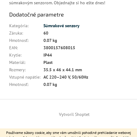
súmrakovým senzorom. Objednajte si ho ešte dnes!
Dodatočné parametre
Kategória
:
Súmrakové senzory
Záruka
:
60
Hmotnosť
:
0.07 kg
EAN
:
3800157608015
Krytie
:
IP44
Materiál
:
Plast
Rozmery
:
35.5 x 46 x 44.1 mm
Vstupné napätie
:
AC 220–240 V, 50/60Hz
Hmotnosť
:
0.07 kg
Z
á
Vytvoril Shoptet
p
ä
t
Copyright 2026
V-TAC Slovensko
. Všetky práva vyhradené.
Používame súbory cookie, aby sme vám umožnili pohodlné prehliadanie webovej
i