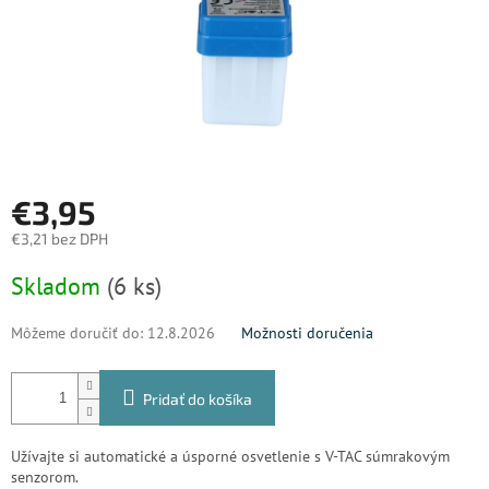
€3,95
€3,21 bez DPH
Jednotková
Skladom
(6 ks)
cena:
Môžeme doručiť do:
12.8.2026
Možnosti doručenia
Pridať do košíka
Užívajte si automatické a úsporné osvetlenie s V-TAC súmrakovým
senzorom.