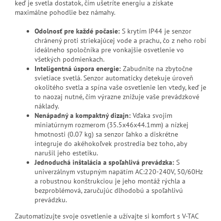
keď je svetla dostatok, čím ušetríte energiu a získate
maximálne pohodlie bez námahy.
Odolnosť pre každé počasie:
S krytím IP44 je senzor
chránený proti striekajúcej vode a prachu, čo z neho robí
ideálneho spoločníka pre vonkajšie osvetlenie vo
všetkých podmienkach.
Inteligentná úspora energie:
Zabudnite na zbytočne
svietiace svetlá. Senzor automaticky detekuje úroveň
okolitého svetla a spína vaše osvetlenie len vtedy, keď je
to naozaj nutné, čím výrazne znižuje vaše prevádzkové
náklady.
Nenápadný a kompaktný dizajn:
Vďaka svojim
miniatúrnym rozmerom (35.5x46x44.1mm) a nízkej
hmotnosti (0.07 kg) sa senzor ľahko a diskrétne
integruje do akéhokoľvek prostredia bez toho, aby
narušil jeho estetiku.
Jednoduchá inštalácia a spoľahlivá prevádzka:
S
univerzálnym vstupným napätím AC:220-240V, 50/60Hz
a robustnou konštrukciou je jeho montáž rýchla a
bezproblémová, zaručujúc dlhodobú a spoľahlivú
prevádzku.
Zautomatizujte svoje osvetlenie a užívajte si komfort s V-TAC