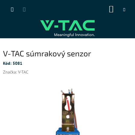
Prejsť
NÁKUP
na
obsah
KOŠÍK
V-TAC súmrakový senzor
Kód:
5081
Značka:
V-TAC