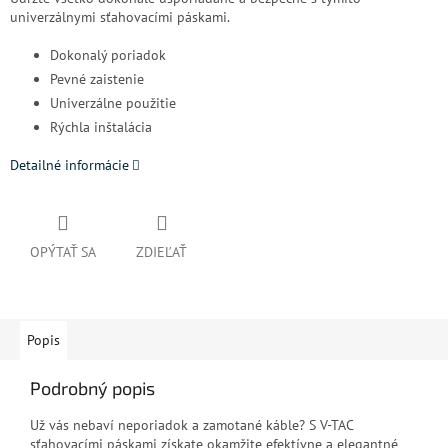
univerzálnymi sťahovacími páskami.
Dokonalý poriadok
Pevné zaistenie
Univerzálne použitie
Rýchla inštalácia
Detailné informácie
OPÝTAŤ SA
ZDIEĽAŤ
Popis
Podrobný popis
Už vás nebaví neporiadok a zamotané káble? S V-TAC
sťahovacími páskami získate okamžite efektívne a elegantné