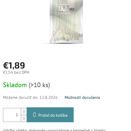
€1,89
€1,54 bez DPH
Jednotková
Skladom
(>10 ks)
cena:
Môžeme doručiť do:
12.8.2026
Možnosti doručenia
Pridať do košíka
Udržte všetko dokonale usporiadané a bezpečné s týmito