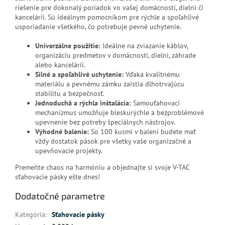
riešenie pre dokonalý poriadok vo vašej domácnosti, dielni či
kancelárii. Sú ideálnym pomocníkom pre rýchle a spoľahlivé
usporiadanie všetkého, čo potrebuje pevné uchytenie.
Univerzálne použitie:
Ideálne na zviazanie káblov,
organizáciu predmetov v domácnosti, dielni, záhrade
alebo kancelárii.
Silné a spoľahlivé uchytenie:
Vďaka kvalitnému
materiálu a pevnému zámku zaistia dlhotrvajúcu
stabilitu a bezpečnosť.
Jednoduchá a rýchla inštalácia:
Samouťahovací
mechanizmus umožňuje bleskurýchle a bezproblémové
upevnenie bez potreby špeciálnych nástrojov.
Výhodné balenie:
So 100 kusmi v balení budete mať
vždy dostatok pások pre všetky vaše organizačné a
upevňovacie projekty.
Premeňte chaos na harmóniu a objednajte si svoje V-TAC
sťahovacie pásky ešte dnes!
Dodatočné parametre
Kategória
:
Sťahovacie pásky