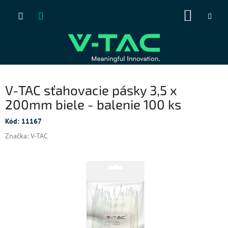
Prejsť
NÁKUP
na
obsah
KOŠÍK
V-TAC sťahovacie pásky 3,5 x
200mm biele - balenie 100 ks
Kód:
11167
Značka:
V-TAC