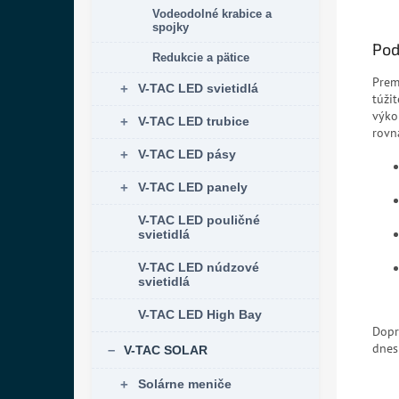
Vodeodolné krabice a
spojky
Pod
Redukcie a pätice
Prem
V-TAC LED svietidlá
túži
výko
V-TAC LED trubice
rovn
V-TAC LED pásy
V-TAC LED panely
V-TAC LED pouličné
svietidlá
V-TAC LED núdzové
svietidlá
V-TAC LED High Bay
Dopr
dnes
V-TAC SOLAR
Solárne meniče