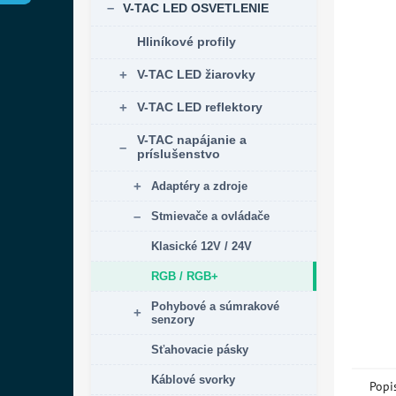
V-TAC LED OSVETLENIE
Hliníkové profily
V-TAC LED žiarovky
V-TAC LED reflektory
V-TAC napájanie a
príslušenstvo
Adaptéry a zdroje
Stmievače a ovládače
Klasické 12V / 24V
RGB / RGB+
Pohybové a súmrakové
senzory
Sťahovacie pásky
Káblové svorky
Popi