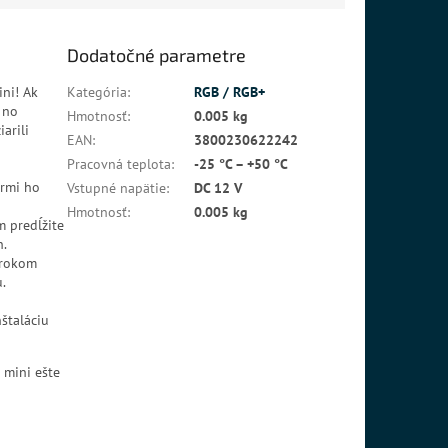
Dodatočné parametre
ini! Ak
Kategória
:
RGB / RGB+
 no
Hmotnosť
:
0.005 kg
arili
EAN
:
3800230622242
Pracovná teplota
:
-25 °C – +50 °C
ermi ho
Vstupné napätie
:
DC 12 V
Hmotnosť
:
0.005 kg
m predĺžite
h.
irokom
.
štaláciu
 mini ešte