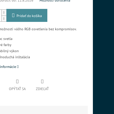
oručiť do:
12.8.2026
Možnosti doručenia
Pridať do košíka
 možnosti vášho RGB osvetlenia bez kompromisov.
ac svetla
vé farby
abilný výkon
dnoduchá inštalácia
informácie
OPÝTAŤ SA
ZDIEĽAŤ