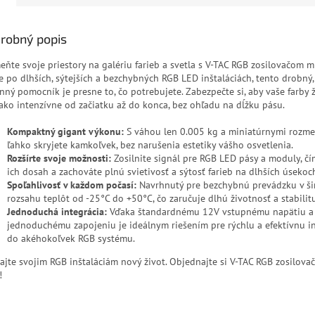
robný popis
eňte svoje priestory na galériu farieb a svetla s V-TAC RGB zosilovačom m
te po dlhších, sýtejších a bezchybných RGB LED inštaláciách, tento drobný,
nný pomocník je presne to, čo potrebujete. Zabezpečte si, aby vaše farby ži
ako intenzívne od začiatku až do konca, bez ohľadu na dĺžku pásu.
Kompaktný gigant výkonu:
S váhou len 0.005 kg a miniatúrnymi rozm
ľahko skryjete kamkoľvek, bez narušenia estetiky vášho osvetlenia.
Rozšírte svoje možnosti:
Zosilnite signál pre RGB LED pásy a moduly, čí
ich dosah a zachováte plnú svietivosť a sýtosť farieb na dlhších úsekoc
Spoľahlivosť v každom počasí:
Navrhnutý pre bezchybnú prevádzku v š
rozsahu teplôt od -25°C do +50°C, čo zaručuje dlhú životnosť a stabilitu
Jednoduchá integrácia:
Vďaka štandardnému 12V vstupnému napätiu a
jednoduchému zapojeniu je ideálnym riešením pre rýchlu a efektívnu in
do akéhokoľvek RGB systému.
ajte svojim RGB inštaláciám nový život. Objednajte si V-TAC RGB zosilovač
!