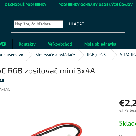
OBCHODNÉ PODMIENKY
PODMIENKY OCHRANY OSOBNÝCH ÚDAJOV
HĽADAŤ
WER
Kontakty
Veľkoobchod
Moja objednávka
príslušenstvo
Stmievače a ovládače
RGB / RGB+
V-TAC RG
AC RGB zosilovač mini 3x4A
18
V-TAC
€2,
€1,79 be
Jednotk
Skla
cena: