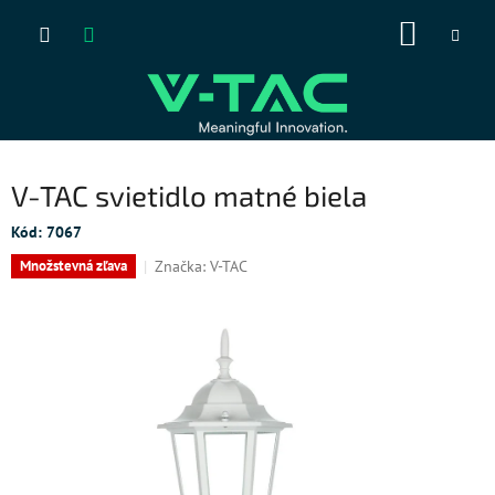
Prejsť
NÁKUP
na
obsah
KOŠÍK
V-TAC svietidlo matné biela
Kód:
7067
Značka:
V-TAC
Množstevná zľava