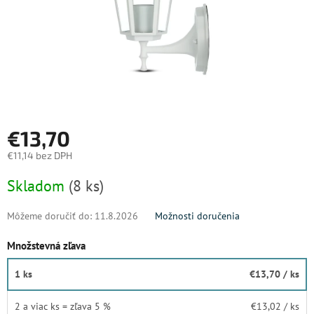
€13,70
€11,14 bez DPH
Jednotková
Skladom
(8 ks)
cena:
Môžeme doručiť do:
11.8.2026
Možnosti doručenia
Množstevná zľava
1 ks
€13,70
/ ks
2 a viac ks = zľava 5 %
€13,02
/ ks