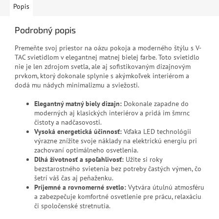
Popis
Podrobný popis
Premeňte svoj priestor na oázu pokoja a moderného štýlu s V-
TAC svietidlom v elegantnej matnej bielej farbe. Toto svietidlo
nie je len zdrojom svetla, ale aj sofistikovaným dizajnovým
prvkom, ktorý dokonale splynie s akýmkoľvek interiérom a
dodá mu nádych minimalizmu a sviežosti.
Elegantný matný biely dizajn:
Dokonale zapadne do
moderných aj klasických interiérov a pridá im šmrnc
čistoty a nadčasovosti.
Vysoká energetická účinnosť:
Vďaka LED technológii
výrazne znížite svoje náklady na elektrickú energiu pri
zachovaní optimálneho osvetlenia.
Dlhá životnosť a spoľahlivosť:
Užite si roky
bezstarostného svietenia bez potreby častých výmen, čo
šetrí váš čas aj peňaženku.
Príjemné a rovnomerné svetlo:
Vytvára útulnú atmosféru
a zabezpečuje komfortné osvetlenie pre prácu, relaxáciu
či spoločenské stretnutia.