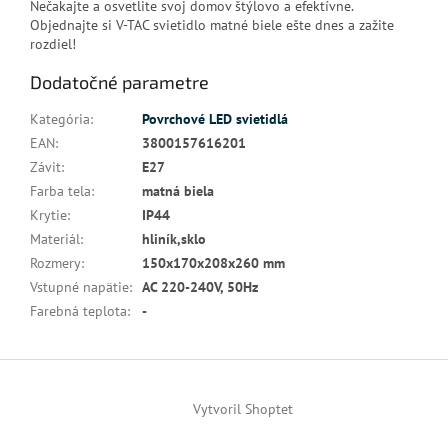
Nečakajte a osvetlite svoj domov štýlovo a efektívne.
Objednajte si V-TAC svietidlo matné biele ešte dnes a zažite
rozdiel!
Dodatočné parametre
Kategória
:
Povrchové LED svietidlá
EAN
:
3800157616201
Závit
:
E27
Farba tela
:
matná biela
Krytie
:
IP44
Materiál
:
hliník,sklo
Rozmery
:
150x170x208x260 mm
Vstupné napätie
:
AC 220-240V, 50Hz
Farebná teplota
:
-
Z
á
Vytvoril Shoptet
p
ä