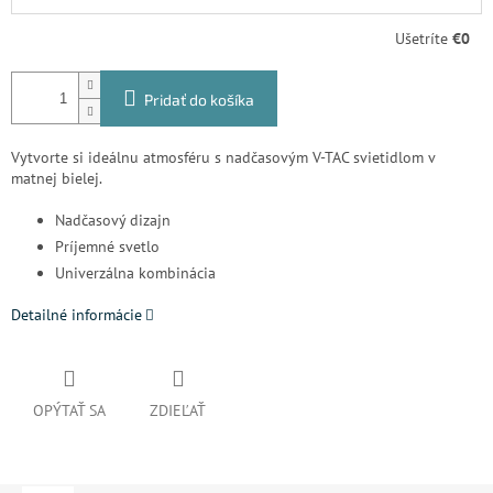
Ušetríte
€0
Pridať do košíka
Vytvorte si ideálnu atmosféru s nadčasovým V-TAC svietidlom v
matnej bielej.
Nadčasový dizajn
Príjemné svetlo
Univerzálna kombinácia
Detailné informácie
OPÝTAŤ SA
ZDIEĽAŤ