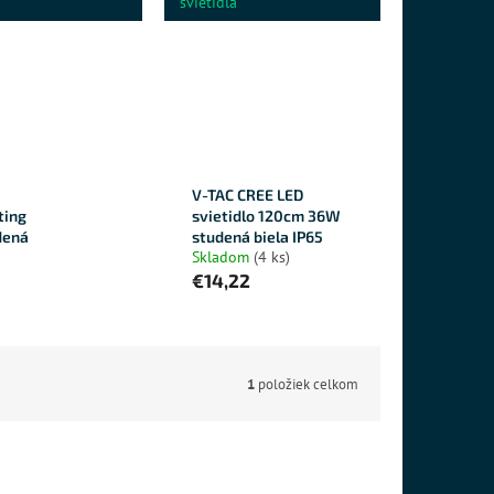
svietidlá
V-TAC CREE LED
tting
svietidlo 120cm 36W
dená
studená biela IP65
Skladom
(4 ks)
€14,22
1
položiek celkom