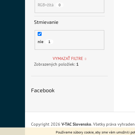
RGB+žltá
0
Stmievanie
nie
1
VYMAZAŤ FILTRE
Zobrazených položiek:
1
Facebook
Z
á
Copyright 2026
V-TAC Slovensko
. Všetky práva vyhraden
p
Používame súbory cookie, aby sme vám umožnili poho
ä