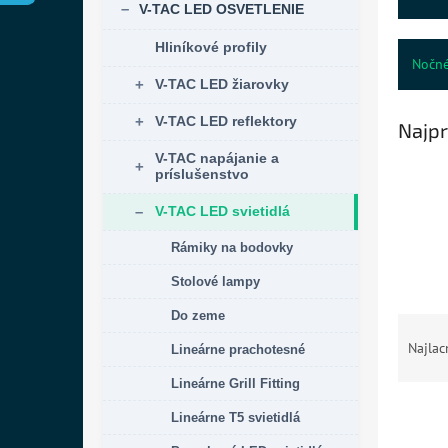
V-TAC LED OSVETLENIE
Hliníkové profily
Nočné
V-TAC LED žiarovky
V-TAC LED reflektory
Najpr
V-TAC napájanie a
príslušenstvo
V-TAC LED svietidlá
Rámiky na bodovky
Stolové lampy
Do zeme
R
a
Najlac
Lineárne prachotesné
d
Lineárne Grill Fitting
e
V
n
Lineárne T5 svietidlá
ý
i