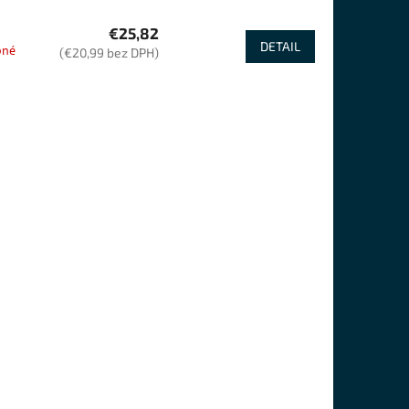
€25,82
DETAIL
pné
(€20,99 bez DPH)