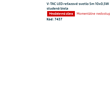
V-TAC LED reťazové svetlo 5m 10x0,5W
studená biela
Momentálne nedostu
Množstevná zľava
Kód:
7437
O
v
l
á
d
a
c
i
e
p
r
v
k
y
v
ý