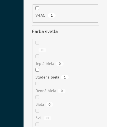
V-TAC
1
Farba svetla
-
0
Teplá biela
0
Studená biela
1
Denná biela
0
Biela
0
3v1
0