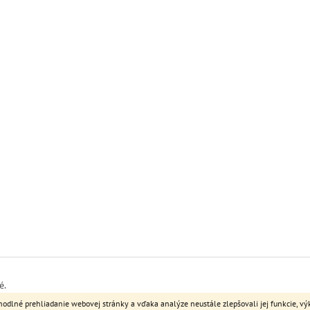
é.
dlné prehliadanie webovej stránky a vďaka analýze neustále zlepšovali jej funkcie, vý