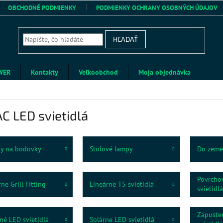
OBCHODNÉ PODMIENKY
PODMIENKY OCHRANY OSOBNÝCH ÚDAJOV
HĽADAŤ
WER
Kontakty
Veľkoobchod
Moja objednávka
C LED svietidlá
y na bodovky
Stolové lampy
Do zeme
Povrcho
ne Grill Fitting
Lineárne T5 svietidlá
svietidlá
Zapuste
né LED svietidlá
Solárne LED svietidlá