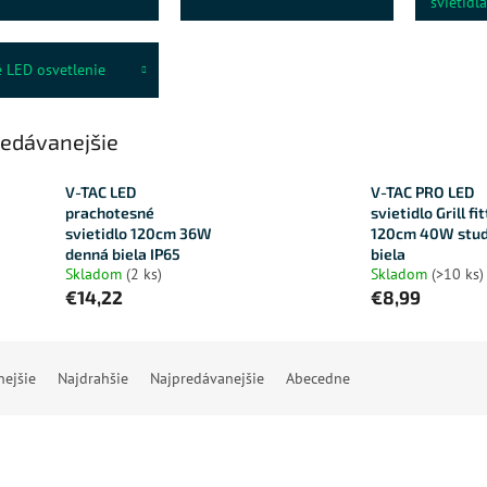
svietidlá
 LED osvetlenie
edávanejšie
V-TAC LED
V-TAC PRO LED
prachotesné
svietidlo Grill fi
svietidlo 120cm 36W
120cm 40W stu
denná biela IP65
biela
Skladom
(2 ks)
Skladom
(>10 ks)
€14,22
€8,99
nejšie
Najdrahšie
Najpredávanejšie
Abecedne