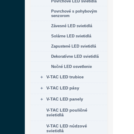
p
Povrchové LED svietidlá
e
i
p
Povrchové s pohybovým
s
r
senzorom
p
o
Závesné LED svietidlá
r
d
o
u
Solárne LED svietidlá
d
k
Zapustené LED svietidlá
u
t
k
o
Dekoratívne LED svietidlá
t
v
Nočné LED osvetlenie
o
v
V-TAC LED trubice
V-TAC LED pásy
V-TAC LED panely
V-TAC LED pouličné
svietidlá
V-TAC LED núdzové
svietidlá