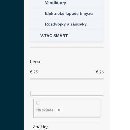
Ventilátory
Elektrické lapače hmyzu
Rozdvojky a zásuvky
V-TAC SMART
Cena
€
25
€
26
Na sklade
0
Značky