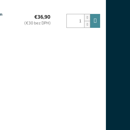
om
€36,90
(€30 bez DPH)