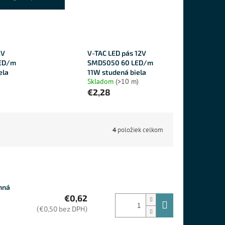
2V
V-TAC LED pás 12V
ED/m
SMD5050 60 LED/m
ela
11W studená biela
Skladom
(>10 m)
€2,28
4
položiek celkom
nná
€0,62
(€0,50 bez DPH)