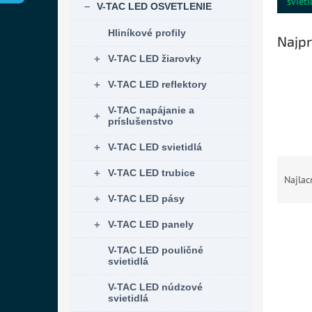
svieti
V-TAC LED OSVETLENIE
Hliníkové profily
Najpr
V-TAC LED žiarovky
V-TAC LED reflektory
V-TAC napájanie a
príslušenstvo
V-TAC LED svietidlá
R
V-TAC LED trubice
a
Najlac
d
V-TAC LED pásy
e
V
n
V-TAC LED panely
ý
i
V-TAC LED pouličné
p
e
svietidlá
i
p
s
r
V-TAC LED núdzové
p
o
svietidlá