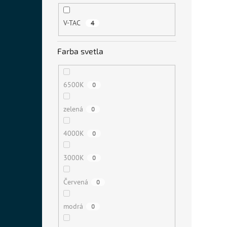
V-TAC
4
Farba svetla
6500K
0
zelená
0
4000K
0
3000K
0
Červená
0
modrá
0