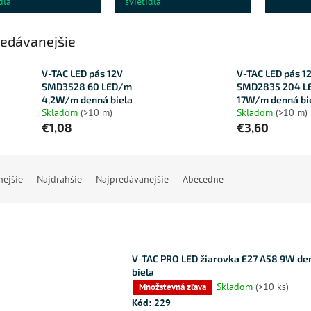
dlá
svietidlá
edávanejšie
V-TAC LED pás 12V
V-TAC LED pás 1
SMD3528 60 LED/m
SMD2835 204 L
4,2W/m denná biela
17W/m denná bi
Skladom
(>10 m)
Skladom
(>10 m)
€1,08
€3,60
nejšie
Najdrahšie
Najpredávanejšie
Abecedne
V-TAC PRO LED žiarovka E27 A58 9W de
biela
Skladom
(>10 ks)
Množstevná zľava
Kód:
229