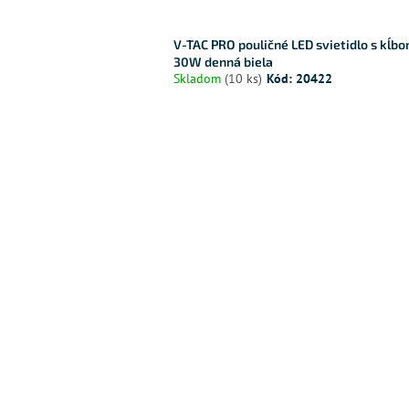
V-TAC PRO pouličné LED svietidlo s kĺb
30W denná biela
Skladom
(10 ks)
Kód:
20422
O
v
l
á
d
a
c
i
e
p
r
v
k
y
v