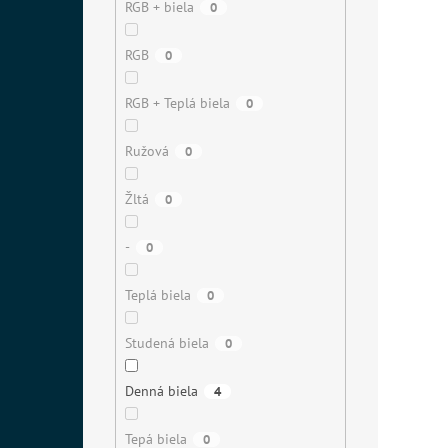
RGB + biela
0
RGB
0
RGB + Teplá biela
0
Ružová
0
Žltá
0
-
0
Teplá biela
0
Studená biela
0
Denná biela
4
Tepá biela
0