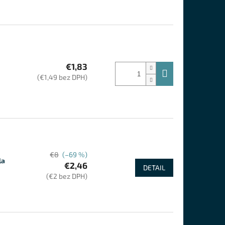
€1,83
(€1,49 bez DPH)
€8
(–69 %)
la
€2,46
DETAIL
(€2 bez DPH)