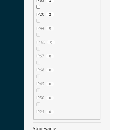
IP65
1
IP20
2
IP44
0
IP 65
0
IP67
0
IP68
0
IP45
0
IP30
0
IP24
0
Stmievanie