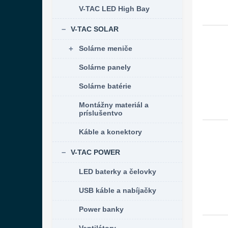
r
d
V-TAC LED High Bay
o
u
d
k
V-TAC SOLAR
u
t
k
o
Solárne meniče
t
v
Solárne panely
o
v
Solárne batérie
Montážny materiál a
príslušentvo
Káble a konektory
V-TAC POWER
LED baterky a čelovky
USB káble a nabíjačky
Power banky