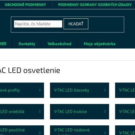
OBCHODNÉ PODMIENKY
PODMIENKY OCHRANY OSOBNÝCH ÚDAJOV
HĽADAŤ
WER
Kontakty
Veľkoobchod
Moja objednávka
C LED osvetlenie
ové profily
V-TAC LED žiarovky
V-TAC LE
 LED svietidlá
V-TAC LED trubice
V-TAC L
 LED pouličné
V-TAC LED núdzové
V-TAC L