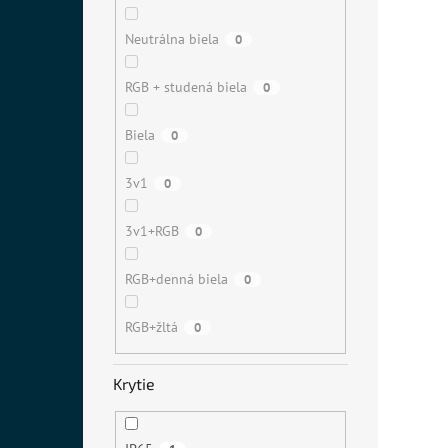
Neutrálna biela
0
RGB + studená biela
0
Biela
0
3v1
0
3v1+RGB
0
RGB+denná biela
0
RGB+žltá
0
Krytie