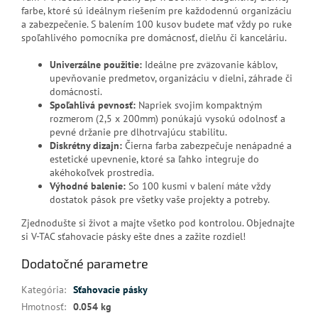
farbe, ktoré sú ideálnym riešením pre každodennú organizáciu
a zabezpečenie. S balením 100 kusov budete mať vždy po ruke
spoľahlivého pomocníka pre domácnosť, dielňu či kanceláriu.
Univerzálne použitie:
Ideálne pre zväzovanie káblov,
upevňovanie predmetov, organizáciu v dielni, záhrade či
domácnosti.
Spoľahlivá pevnosť:
Napriek svojim kompaktným
rozmerom (2,5 x 200mm) ponúkajú vysokú odolnosť a
pevné držanie pre dlhotrvajúcu stabilitu.
Diskrétny dizajn:
Čierna farba zabezpečuje nenápadné a
estetické upevnenie, ktoré sa ľahko integruje do
akéhokoľvek prostredia.
Výhodné balenie:
So 100 kusmi v balení máte vždy
dostatok pások pre všetky vaše projekty a potreby.
Zjednodušte si život a majte všetko pod kontrolou. Objednajte
si V-TAC sťahovacie pásky ešte dnes a zažite rozdiel!
Dodatočné parametre
Kategória
:
Sťahovacie pásky
Hmotnosť
:
0.054 kg