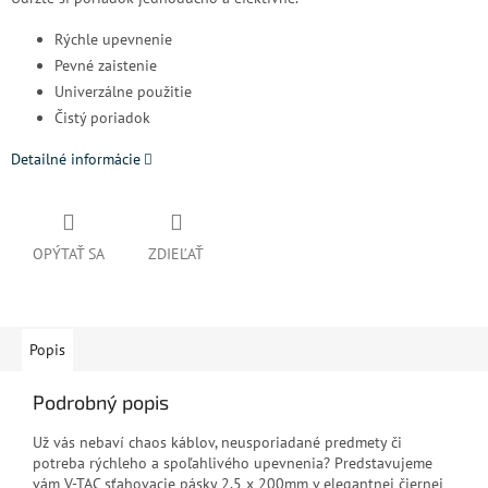
Rýchle upevnenie
Pevné zaistenie
Univerzálne použitie
Čistý poriadok
Detailné informácie
OPÝTAŤ SA
ZDIEĽAŤ
Popis
Podrobný popis
Už vás nebaví chaos káblov, neusporiadané predmety či
potreba rýchleho a spoľahlivého upevnenia? Predstavujeme
vám V-TAC sťahovacie pásky 2,5 x 200mm v elegantnej čiernej