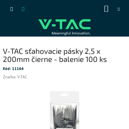
Prejsť
NÁKUP
na
obsah
KOŠÍK
V-TAC sťahovacie pásky 2,5 x
200mm čierne - balenie 100 ks
Kód:
11164
Značka:
V-TAC