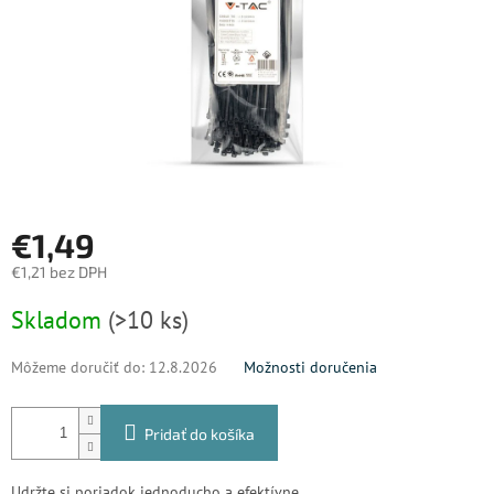
€1,49
€1,21 bez DPH
Jednotková
Skladom
(>10 ks)
cena:
Môžeme doručiť do:
12.8.2026
Možnosti doručenia
Pridať do košíka
Udržte si poriadok jednoducho a efektívne.