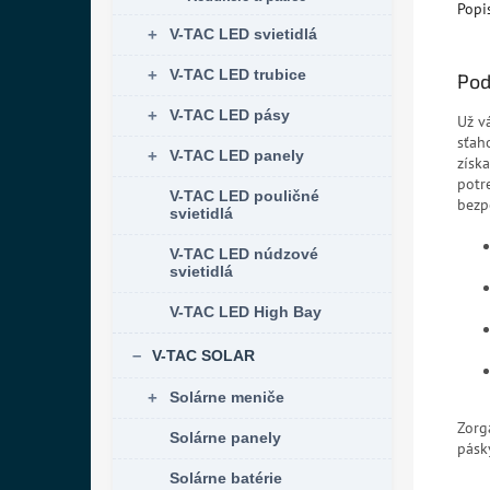
Popi
V-TAC LED svietidlá
V-TAC LED trubice
Pod
V-TAC LED pásy
Už v
sťah
V-TAC LED panely
získ
potr
V-TAC LED pouličné
bezp
svietidlá
V-TAC LED núdzové
svietidlá
V-TAC LED High Bay
V-TAC SOLAR
Solárne meniče
Zorg
Solárne panely
pásk
Solárne batérie