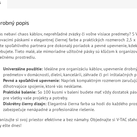
s
robný popis
ás nebaví chaos káblov, neprehľadné zväzky či voľne visiace predmety? S 
ovacími páskami v elegantnej čiernej farbe a praktických rozmeroch 2,5
ate spoľahlivého partnera pre dokonalý poriadok a pevné upevnenie, kde
ebujete. Tieto malé, ale mimoriadne užitočné pásky sú kľúčom k organiz
ečnému prostrediu.
Univerzálne použitie:
Ideálne pre organizáciu káblov, upevnenie drobn
predmetov v domácnosti, dielni, kancelárii, záhrade či pri inštalačných p
Pevné a spoľahlivé upevnenie:
Napriek kompaktným rozmerom zaručujú 
dlhotrvajúce spojenie, ktoré vás nesklame.
Praktické balenie:
So 100 kusmi v balení budete mať vždy dostatok pás
pre všetky vaše projekty a potreby.
Diskrétny čierny dizajn:
Elegantná čierna farba sa hodí do každého pros
zabezpečuje nenápadné a profesionálne riešenie.
anizujte si svoj priestor efektívne a bez námahy. Objednajte si V-TAC sťah
y ešte dnes!