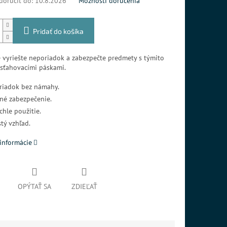
oručiť do:
10.8.2026
Možnosti doručenia
Pridať do košíka
 vyriešte neporiadok a zabezpečte predmety s týmito
 sťahovacími páskami.
riadok bez námahy.
lné zabezpečenie.
chle použitie.
stý vzhľad.
informácie
OPÝTAŤ SA
ZDIEĽAŤ