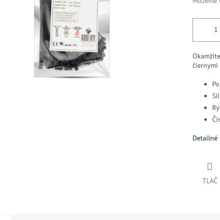
Môžeme d
Okamžite
čiernymi
Po
Si
Rý
Či
Detailné 
TLAČ