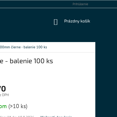
KONTAKTY
Prihlásenie
NÁKUPNÝ
Prázdny košík
KOŠÍK
100mm čierne - balenie 100 ks
 - balenie 100 ks
70
z DPH
ová
dom
(>10 ks)