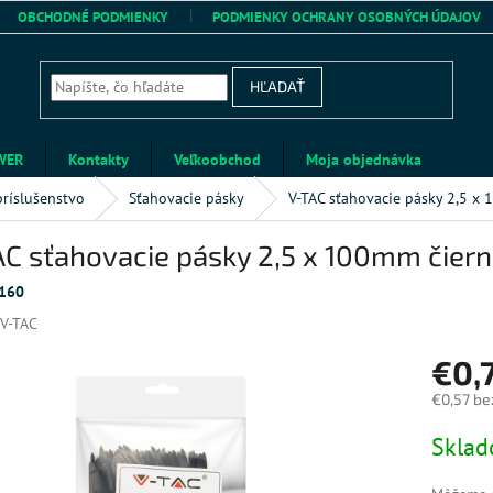
OBCHODNÉ PODMIENKY
PODMIENKY OCHRANY OSOBNÝCH ÚDAJOV
HĽADAŤ
WER
Kontakty
Veľkoobchod
Moja objednávka
príslušenstvo
Sťahovacie pásky
V-TAC sťahovacie pásky 2,5 x 
C sťahovacie pásky 2,5 x 100mm čierne
160
V-TAC
€0,
€0,57 be
Jednotk
Skla
cena: