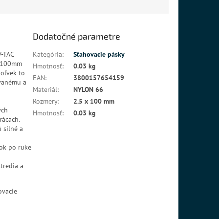
Dodatočné parametre
V-TAC
Kategória
:
Sťahovacie pásky
 x 100mm
Hmotnosť
:
0.03 kg
koľvek to
EAN
:
3800157654159
ovanému a
Materiál
:
NYLON 66
Rozmery
:
2.5 x 100 mm
ých
Hmotnosť
:
0.03 kg
rácach.
silné a
ok po ruke
tredia a
ovacie